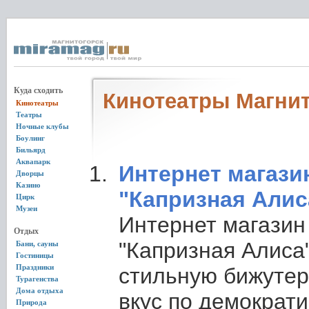
Куда сходить
Кинотеатры Магнит
Кинотеатры
Театры
Ночные клубы
Боулинг
Бильярд
Аквапарк
Интернет магази
Дворцы
Казино
"Капризная Алис
Цирк
Музеи
Интернет магазин
Отдых
"Капризная Алиса
Бани, сауны
Гостиницы
Праздники
стильную бижуте
Турагенства
Дома отдыха
вкус по демократ
Природа