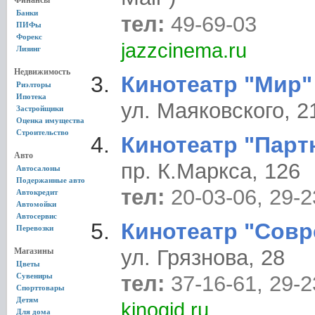
Финансы
Банки
тел:
49-69-03
ПИФы
Форекс
jazzcinema.ru
Лизинг
Недвижимость
Кинотеатр "Мир"
Риэлторы
Ипотека
ул. Маяковского, 2
Застройщики
Оценка имущества
Строительство
Кинотеатр "Парт
Авто
пр. К.Маркса, 126
Автосалоны
Подержанные авто
тел:
20-03-06, 29-2
Автокредит
Автомойки
Автосервис
Кинотеатр "Совр
Перевозки
ул. Грязнова, 28
Магазины
Цветы
Сувениры
тел:
37-16-61, 29-2
Спорттовары
Детям
kinogid.ru
Для дома