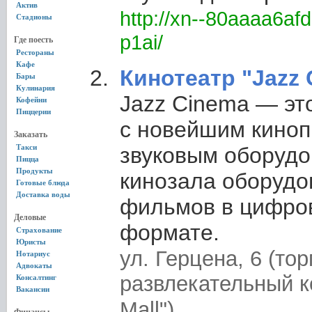
Актив
http://xn--80aaaa6af
Стадионы
p1ai/
Где поесть
Рестораны
Кафе
Кинотеатр "Jazz
Бары
Кулинария
Jazz Cinema — это
Кофейни
Пиццерии
с новейшим кино
Заказать
Такси
звуковым оборудо
Пицца
Продукты
кинозала оборудо
Готовые блюда
Доставка воды
фильмов в цифро
Деловые
формате.
Страхование
Юристы
ул. Герцена, 6 (тор
Нотариус
Адвокаты
развлекательный к
Консалтинг
Вакансии
Мall")