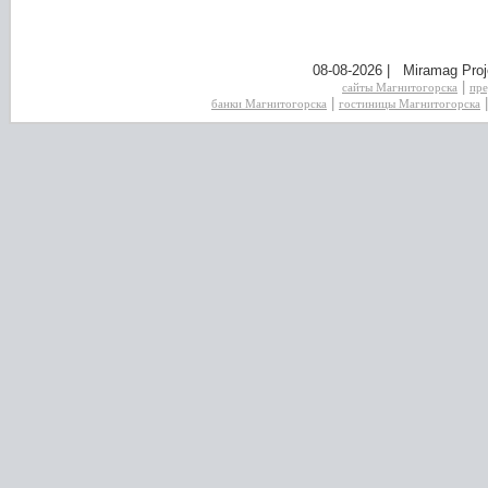
08-08-2026 | Miramag Proj
|
сайты Магнитогорска
пре
|
банки Магнитогорска
гостиницы Магнитогорска