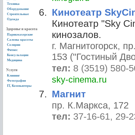
Техника
Оборудование
Кинотеатр SkyCi
Строительные
Одежда
Кинотеатр "Sky Ci
Здоровье и красота
кинозалов.
Парикмахерские
Салоны красоты
г. Магнитогорск, п
Солярии
Фитнес
153 ("Гостиный Дво
Консультации
Медицина
тел:
8 (3519) 580-
Услуги
Клининг
sky-cinema.ru
Фотография
IT, Компьютеры
Магнит
пр. К.Маркса, 172
тел:
37-16-61, 29-2