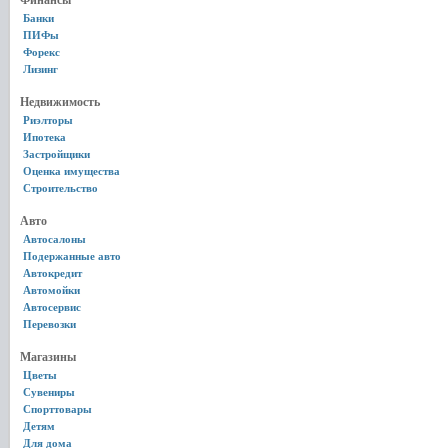
Финансы
Банки
ПИФы
Форекс
Лизинг
Недвижимость
Риэлторы
Ипотека
Застройщики
Оценка имущества
Строительство
Авто
Автосалоны
Подержанные авто
Автокредит
Автомойки
Автосервис
Перевозки
Магазины
Цветы
Сувениры
Спорттовары
Детям
Для дома