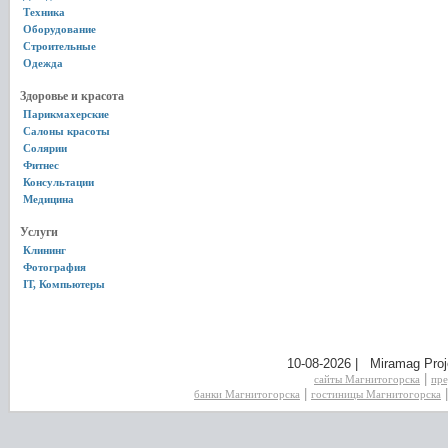
Техника
Оборудование
Строительные
Одежда
Здоровье и красота
Парикмахерские
Салоны красоты
Солярии
Фитнес
Консультации
Медицина
Услуги
Клининг
Фотография
IT, Компьютеры
10-08-2026 | Miramag Proj
|
сайты Магнитогорска
пре
|
банки Магнитогорска
гостиницы Магнитогорска