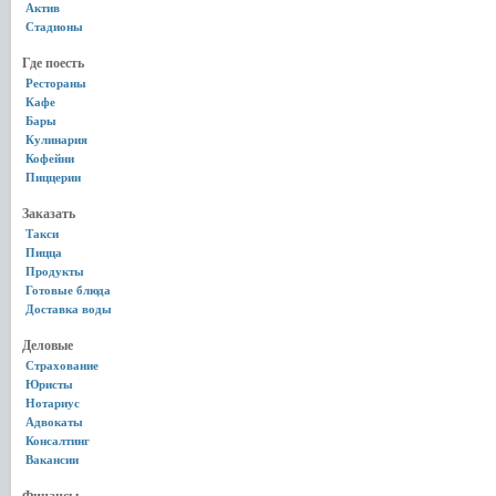
Актив
Стадионы
Где поесть
Рестораны
Кафе
Бары
Кулинария
Кофейни
Пиццерии
Заказать
Такси
Пицца
Продукты
Готовые блюда
Доставка воды
Деловые
Страхование
Юристы
Нотариус
Адвокаты
Консалтинг
Вакансии