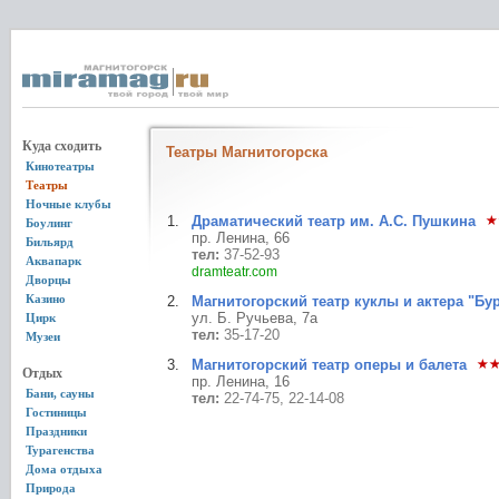
Куда сходить
Театры Магнитогорска
Кинотеатры
Театры
Ночные клубы
Драматический театр им. А.С. Пушкина
Боулинг
пр. Ленина, 66
Бильярд
тел:
37-52-93
Аквапарк
dramteatr.com
Дворцы
Казино
Магнитогорский театр куклы и актера "Бу
ул. Б. Ручьева, 7а
Цирк
тел:
35-17-20
Музеи
Магнитогорский театр оперы и балета
Отдых
пр. Ленина, 16
Бани, сауны
тел:
22-74-75, 22-14-08
Гостиницы
Праздники
Турагенства
Дома отдыха
Природа