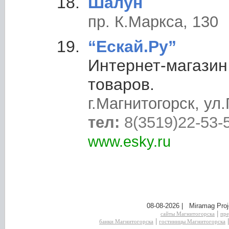
Шалун
пр. К.Маркса, 130
“Ескай.Ру”
Интернет-магазин
товаров.
г.Магнитогорск, ул.
тел:
8(3519)22-53-
www.esky.ru
08-08-2026 | Miramag Proj
|
сайты Магнитогорска
пре
|
банки Магнитогорска
гостиницы Магнитогорска