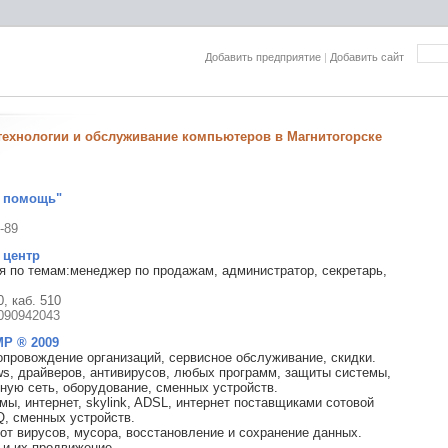
Добавить предприятие
|
Добавить сайт
ехнологии и обслуживание компьютеров в Магнитогорске
 помощь"
-89
 центр
я по темам:менеджер по продажам, администратор, секретарь,
, каб. 510
9090942043
P ® 2009
провождение организаций, сервисное обслуживание, скидки.
ws, драйверов, антивирусов, любых программ, защиты системы,
ьную сеть, оборудование, сменных устройств.
мы, интернет, skylink, ADSL, интернет поставщиками сотовой
Q, сменных устройств.
от вирусов, мусора, восстановление и сохранение данных.
 и их продвижение.