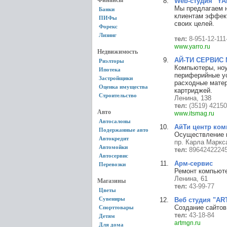
Финансы
Web-студия "Y
Мы предлагаем 
Банки
клиентам эффект
ПИФы
своих целей.
Форекс
Лизинг
тел:
8-951-12-111
www.yarro.ru
Недвижимость
АЙ-ТИ СЕРВИС 
Риэлторы
Компьютеры, ноу
Ипотека
периферийные ус
Застройщики
расходные матер
Оценка имущества
картриджей.
Строительство
Ленина, 138
тел:
(3519) 4215
Авто
www.itsmag.ru
Автосалоны
АйТи центр ко
Подержанные авто
Осуществление 
Автокредит
пр. Карла Маркса
Автомойки
тел:
8964242224
Автосервис
Арм-сервис
Перевозки
Ремонт компьюте
Ленина, 61
Магазины
тел:
43-99-77
Цветы
Сувениры
Веб студия "A
Создание сайтов
Спорттовары
тел:
43-18-84
Детям
artmgn.ru
Для дома