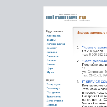
Куда сходить
Информационные т
Кинотеатры
Театры
Ночные клубы
"Компьютерная
Боулинг
От 200 рублей
Бильярд
тел:
8-906-852-21
Аквапарк
Дворцы
"Свет" учебный
Казино
Получайте знани
1С.
Цирк
ул. Советская, 70
Музеи
тел:
21-01-32, 8
Отдых
IT SERVICE COM
Бани, сауны
Компьютерное со
Гостиницы
Установка windo
интернет, локал
Праздники
Настройка Систе
Турагенства
связи, почты, IC
Дома отдыха
Чистка Системы 
Природа
Создание сайтов