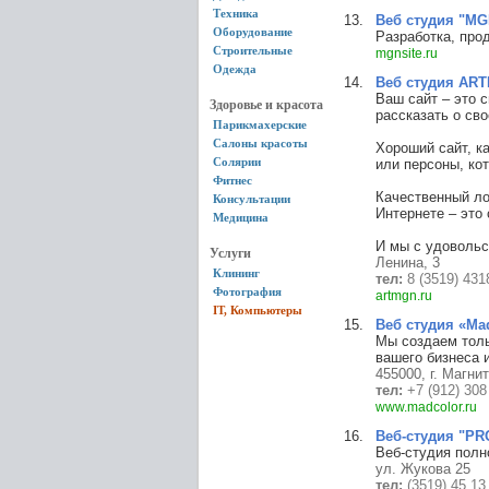
Техника
Веб студия "MG
Оборудование
Разработка, про
Строительные
mgnsite.ru
Одежда
Веб студия AR
Ваш сайт – это с
Здоровье и красота
рассказать о св
Парикмахерские
Салоны красоты
Хороший сайт, к
Солярии
или персоны, ко
Фитнес
Качественный ло
Консультации
Интернете – это
Медицина
И мы с удовольс
Услуги
Ленина, 3
Клининг
тел:
8 (3519) 431
Фотография
artmgn.ru
IT, Компьютеры
Веб студия «Ma
Мы создаем тол
вашего бизнеса 
455000, г. Магни
тел:
+7 (912) 308
www.madcolor.ru
Веб-студия "PR
Веб-студия полн
ул. Жукова 25
тел:
(3519) 45 13