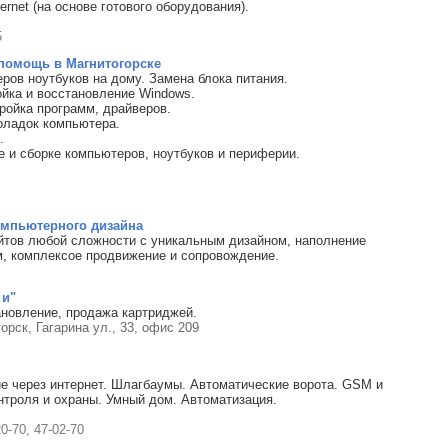
ternet (на основе готового оборудования).
5
помощь в Магнитогорске
ров ноутбуков на дому. Замена блока питания.
ойка и восстановление Windows.
тройка программ, драйверов.
оладок компьютера.
.
 и сборке компьютеров, ноутбуков и периферии.
омпьютерного дизайна
йтов любой сложности с уникальным дизайном, наполнение
м, комплексое продвижение и сопровождение.
 и"
ановление, продажа картриджей.
орск, Гагарина ул., 33, офис 209
 через интернет. Шлагбаумы. Автоматические ворота. GSM и
троля и охраны. Умный дом. Автоматизация.
20-70, 47-02-70