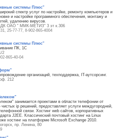
ивные системы Плюс"
ирокий спектр услуг по настройке, ремонту компьютеров и
ановке и настройке программного обеспечения, монтажу и
тей, удалению вирусов.
, ДК ОАО " ММК-МЕТИЗ" 3 эт к.306
-31, 25-77-77, 8-902-865-4004
ивные системы Плюс"
ивание ПК, 1С
1/2
902-865-40-04
форм"
провождение организаций, техподдержка, IT-аутсорсинг.
 оф. 212
елеком"
еком" занимается проектами в области телефонии от
 чистых ip решений, предоставляет услуги междугородней,
елефонной связи. Хостинг web сайтов, корпоративных
дарта J2EE. Классический почтовый хостинг на Linux
кже хостинг на платформе Microsoft Exchange 2010.
тогорск, пр. Ленина, 80
49
вис"