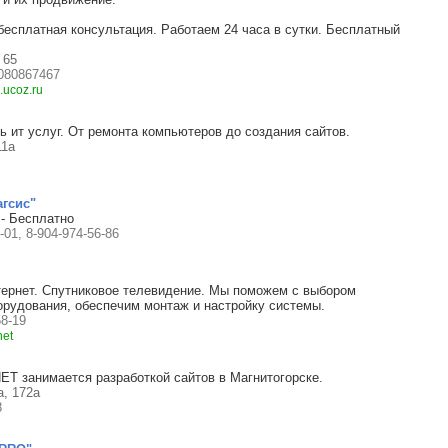
бесплатная консультация. Работаем 24 часа в сутки. Бесплатный
 65
9080867467
.ucoz.ru
 ит услуг. От ремонта компьютеров до создания сайтов.
11а
агсис"
 - Бесплатно
-01, 8-904-974-56-86
ернет. Спутниковое телевидение. Мы поможем с выбором
орудования, обеспечим монтаж и настройку системы.
58-19
net
ET занимается разработкой сайтов в Магнитогорске.
а, 172а
8