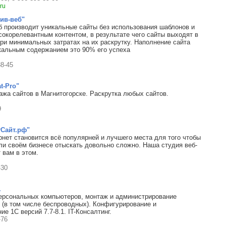
ru
тив-веб"
б производит уникальные сайты без использования шаблонов и
сокорелевантным контентом, в результате чего сайты выходят в
при минимальных затратах на их раскрутку. Наполнение сайта
кальным содержанием это 90% его успеха
88-45
t-Pro"
ажа сайтов в Магнитогорске. Раскрутка любых сайтов.
9
гСайт.рф"
рнет становится всё популярней и лучшего места для того чтобы
или своём бизнесе отыскать довольно сложно. Наша студия веб-
 вам в этом.
-30
.
ерсональных компьютеров, монтаж и администрирование
 (в том числе беспроводных). Конфигурирование и
е 1С версий 7.7-8.1. IT-Консалтинг.
-76