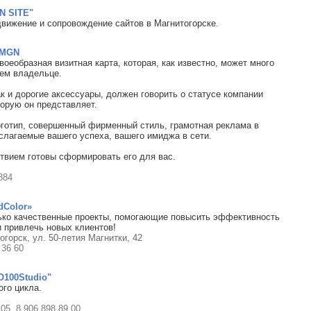
N SITE"
движение и сопровождение сайтов в Магнитогорске.
TMGN
воеобразная визитная карта, которая, как известно, может много
оем владельце.
ак и дорогие аксессуары, должен говорить о статусе компании
торую он представляет.
готип, совершенный фирменный стиль, грамотная реклама в
 слагаемые вашего успеха, вашего имиджа в сети.
твием готовы сформировать его для вас.
884
dColor»
ько качественные проекты, помогающие повысить эффективность
и привлечь новых клиентов!
тогорск, ул. 50-летия Магнитки, 42
 36 60
O100Studio"
ого цикла.
 05, 8 906 898 89 00