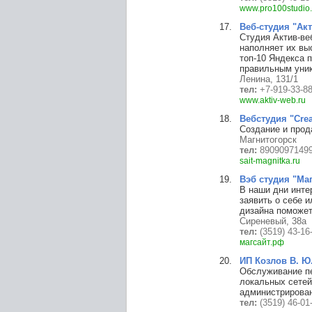
www.pro100studio.
Веб-студия "Ак
Студия Актив-ве
наполняет их вы
топ-10 Яндекса 
правильным уни
Ленина, 131/1
тел:
+7-919-33-8
www.aktiv-web.ru
Вебстудия "Crea
Создание и прод
Магнитогорск
тел:
8909097149
sait-magnitka.ru
Вэб студия "Ма
В наши дни инте
заявить о себе 
дизайна поможет
Сиреневый, 38а
тел:
(3519) 43-16
магсайт.рф
ИП Козлов В. Ю
Обслуживание п
локальных сетей
администрировани
тел:
(3519) 46-01