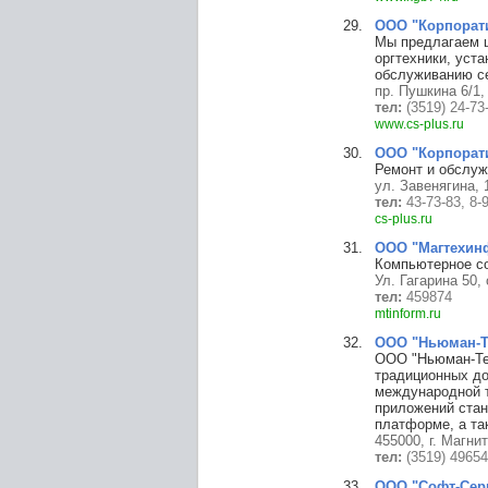
ООО "Корпорат
Мы предлагаем ш
оргтехники, уст
обслуживанию се
пр. Пушкина 6/1
тел:
(3519) 24-73
www.cs-plus.ru
ООО "Корпорат
Ремонт и обслуж
ул. Завенягина, 
тел:
43-73-83, 8-
cs-plus.ru
ООО "Магтехин
Компьютерное со
Ул. Гагарина 50,
тел:
459874
mtinform.ru
ООО "Ньюман-Т
ООО "Ньюман-Тел
традиционных до
международной т
приложений стан
платформе, а та
455000, г. Магни
тел:
(3519) 4965
ООО "Софт-Сер