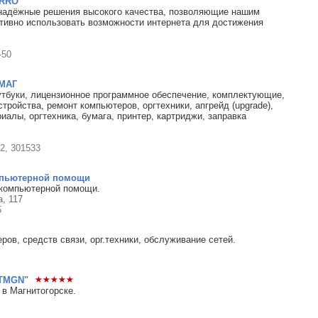
ARRO"
надёжные решения высокого качества, позволяющие нашим
ивно использовать возможности интернета для достижения
-50
МАГ
тбуки, лицензионное программное обеспечение, комплектующие,
тройства, ремонт компьютеров, оргтехники, апгрейд (upgrade),
иалы, оргтехника, бумага, принтер, картриджи, заправка
02, 301533
мпьютерной помощи
компьютерной помощи.
, 117
5
ров, средств связи, орг.техники, обслуживание сетей.
RTMGN"
 в Магнитогорске.