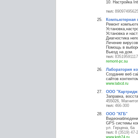
10. Настройка In
тел:
8909749562
Компьютерная 
Ремонт компьюте
Установка,настр
Установка и нас
Диагностика неп
Лечение вирусов
Помощь в выборе
Выезд на дом.
тел:
83519591117
remont-pc.su
Лаборатория к
Создание веб са
сайтов контенто
www.labcd.ru
ООО "Картридж
Заправка, восст
455026, Магнитог
тел:
466-300
ООО "КГБ"
Видеонаблюдение
GPS системы кон
ул. Герцена, 6а
тел:
8 (3519) 47-
www.kgb74.ru