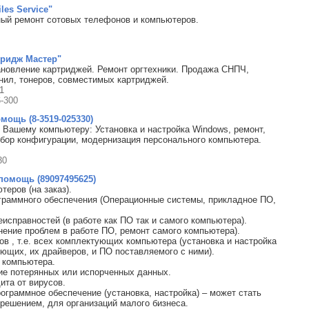
es Service"
ый ремонт сотовых телефонов и компьютеров.
ридж Мастер"
ановление картриджей. Ремонт оргтехники. Продажа СНПЧ,
нил, тонеров, совместимых картриджей.
1
6-300
мощь (8-3519-025330)
Вашему компьютеру: Установка и настройка Windows, ремонт,
дбор конфигурации, модернизация персонального компьютера.
30
омощь (89097495625)
теров (на заказ).
ограммного обеспечения (Операционные системы, прикладное ПО,
еисправностей (в работе как ПО так и самого компьютера).
анение проблем в работе ПО, ремонт самого компьютера).
ов , т.е. всех комплектующих компьютера (установка и настройка
ющих, их драйверов, и ПО поставляемого с ними).
 компьютера.
ие потерянных или испорченных данных.
ита от вирусов.
рограммное обеспечение (установка, настройка) – может стать
решением, для организаций малого бизнеса.