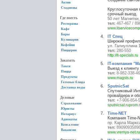
Актив
Стадионы
Круглосуточная 
срочный выезд.
Где поесть
50 лет Магнитки,
тел:
467-467 / 8
Рестораны
www.itservicecomp
Кафе
Бары
IT Спец
Кулинария
Широкий профиль
Кофейни
ул. Галиуллина 
Пиццерии
тел:
280-550
http://it-specials.ru
Заказать
IT-компания "М
Такси
Выезд к клиенту
Пицца
тел:
8-982-338-46
Продукты
www.magsis.ru
Готовые блюда
SputnicSat
Доставка воды
Спутниковый Инт
провайдера и об
Деловые
тел:
+7-906-854-
Страхование
sputnicsat.ruprom.
Юристы
Time-NET
Нотариус
Компания Time-N
Адвокаты
пр. Карла Маркс
Консалтинг
тел:
8909093589
Вакансии
www.vremya-net.ru