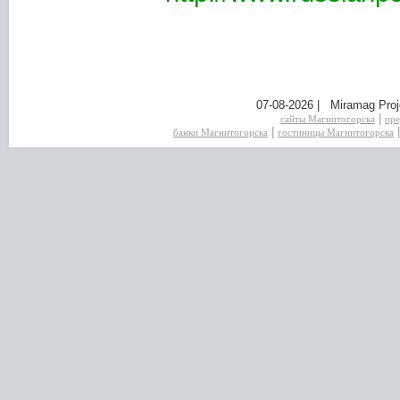
07-08-2026 | Miramag Proj
|
сайты Магнитогорска
пре
|
банки Магнитогорска
гостиницы Магнитогорска