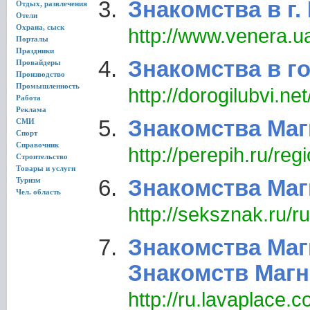
Знакомства в г.
Отдых, развлечения
Отели
Охрана, сыск
http://www.venera.
Порталы
Праздники
Знакомства в г
Провайдеры
Производство
Промышленность
http://dorogilubvi.ne
Работа
Реклама
Знакомства Маг
СМИ
Спорт
Справочник
http://perepih.ru/re
Строительство
Товары и услуги
Туризм
Знакомства Маг
Чел. область
http://seksznak.ru/r
Знакомства Маг
Знакомств Магн
http://ru.lavap