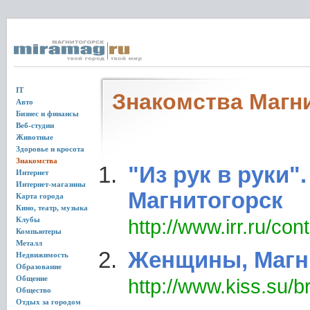
IT
Знакомства Магн
Авто
Бизнес и финансы
Веб-студии
Животные
Здоровье и кросота
Знакомства
"Из рук в руки"
Интернет
Интернет-магазины
Магнитогорск
Карта города
Кино, театр, музыка
Клубы
http://www.irr.ru/con
Компьютеры
Металл
Женщины, Магни
Недвижимость
Образование
Общение
http://www.kiss.su
Общество
Отдых за городом