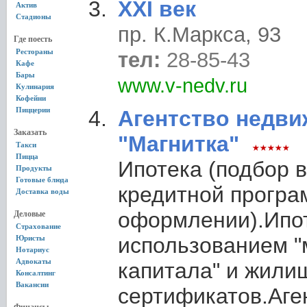
XXI век
Актив
Стадионы
пр. К.Маркса, 93
Где поесть
Рестораны
тел:
28-85-43
Кафе
Бары
www.v-nedv.ru
Кулинария
Кофейни
Пиццерии
Агентство недв
Заказать
"Магнитка"
Такси
Пицца
Ипотека (подбор 
Продукты
Готовые блюда
кредитной програ
Доставка воды
оформлении).Ипот
Деловые
Страхование
использованием "
Юристы
Нотариус
Адвокаты
капитала" и жили
Консалтинг
Вакансии
сертификатов.Аге