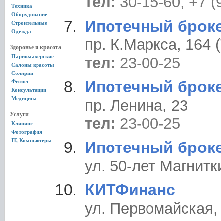
тел:
30-15-60, +7 (
Техника
Оборудование
Ипотечный брок
Строительные
Одежда
пр. К.Маркса, 164 
Здоровье и красота
Парикмахерские
тел:
23-00-25
Салоны красоты
Солярии
Ипотечный брок
Фитнес
Консультации
Медицина
пр. Ленина, 23
Услуги
тел:
23-00-25
Клининг
Фотография
IT, Компьютеры
Ипотечный брок
ул. 50-лет Магнитк
КИТФинанс
ул. Первомайская,