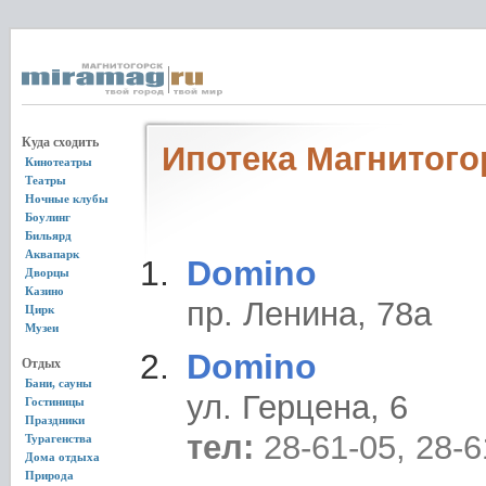
Куда сходить
Ипотека Магнитого
Кинотеатры
Театры
Ночные клубы
Боулинг
Бильярд
Аквапарк
Domino
Дворцы
Казино
пр. Ленина, 78а
Цирк
Музеи
Domino
Отдых
Бани, сауны
ул. Герцена, 6
Гостиницы
Праздники
тел:
28-61-05, 28-6
Турагенства
Дома отдыха
Природа