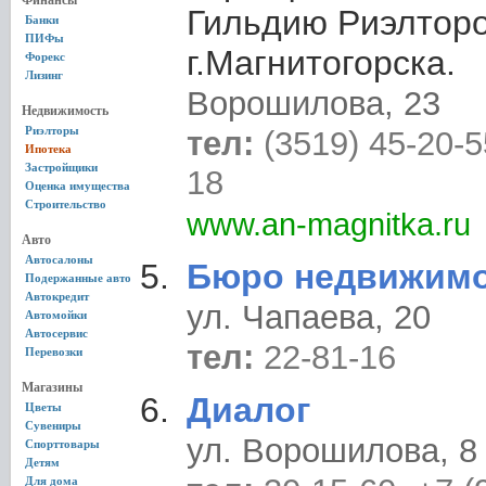
Финансы
Гильдию Риэлтор
Банки
ПИФы
г.Магнитогорска.
Форекс
Лизинг
Ворошилова, 23
Недвижимость
Риэлторы
тел:
(3519) 45-20-5
Ипотека
Застройщики
18
Оценка имущества
Строительство
www.an-magnitka.ru
Авто
Автосалоны
Бюро недвижим
Подержанные авто
Автокредит
ул. Чапаева, 20
Автомойки
Автосервис
тел:
22-81-16
Перевозки
Магазины
Диалог
Цветы
Сувениры
ул. Ворошилова, 8
Спорттовары
Детям
Для дома