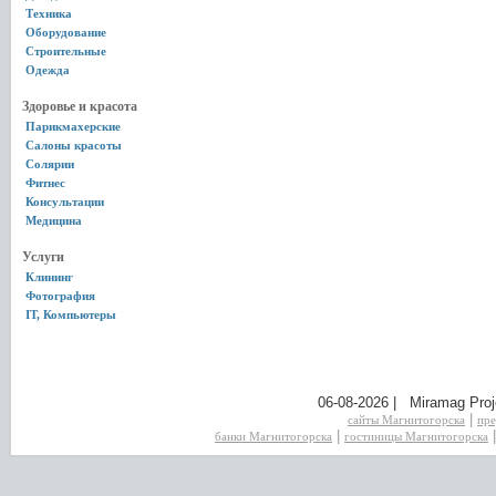
Техника
Оборудование
Строительные
Одежда
Здоровье и красота
Парикмахерские
Салоны красоты
Солярии
Фитнес
Консультации
Медицина
Услуги
Клининг
Фотография
IT, Компьютеры
06-08-2026 | Miramag Proj
|
сайты Магнитогорска
пре
|
банки Магнитогорска
гостиницы Магнитогорска