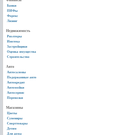
Финансы
Банки
ПИФы
Форекс
Лизинг
Недвижимость
Риэлторы
Ипотека
Застройщики
Оценка имущества
Строительство
Авто
Автосалоны
Подержанные авто
Автокредит
Автомойки
Автосервис
Перевозки
Магазины
Цветы
Сувениры
Спорттовары
Детям
Для дома