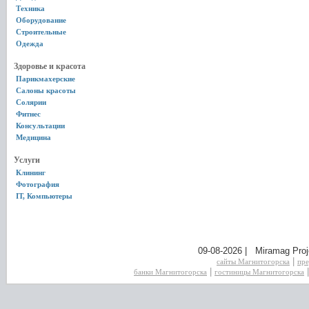
Техника
Оборудование
Строительные
Одежда
Здоровье и красота
Парикмахерские
Салоны красоты
Солярии
Фитнес
Консультации
Медицина
Услуги
Клининг
Фотография
IT, Компьютеры
09-08-2026 | Miramag Proj
|
сайты Магнитогорска
пре
|
банки Магнитогорска
гостиницы Магнитогорска