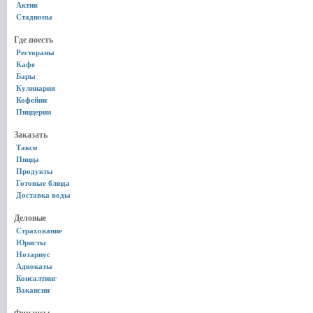
Актив
Стадионы
Где поесть
Рестораны
Кафе
Бары
Кулинария
Кофейни
Пиццерии
Заказать
Такси
Пицца
Продукты
Готовые блюда
Доставка воды
Деловые
Страхование
Юристы
Нотариус
Адвокаты
Консалтинг
Вакансии