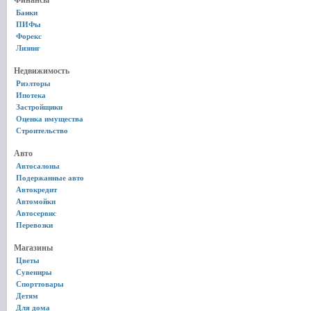
Финансы
Банки
ПИФы
Форекс
Лизинг
Недвижимость
Риэлторы
Ипотека
Застройщики
Оценка имущества
Строительство
Авто
Автосалоны
Подержанные авто
Автокредит
Автомойки
Автосервис
Перевозки
Магазины
Цветы
Сувениры
Спорттовары
Детям
Для дома