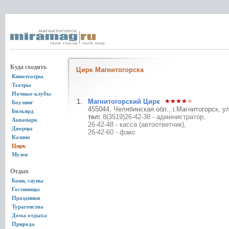
Куда сходить
Цирк Магнитогорска
Кинотеатры
Театры
Ночные клубы
Магнитогорский Цирк
Боулинг
455044, Челябинская обл., г.Магнитогорск, у
Бильярд
тел:
8(3519)26-42-38 - администратор,
Аквапарк
26-42-48 - касса (автоответчик),
Дворцы
26-42-60 - факс
Казино
Цирк
Музеи
Отдых
Бани, сауны
Гостиницы
Праздники
Турагенства
Дома отдыха
Природа