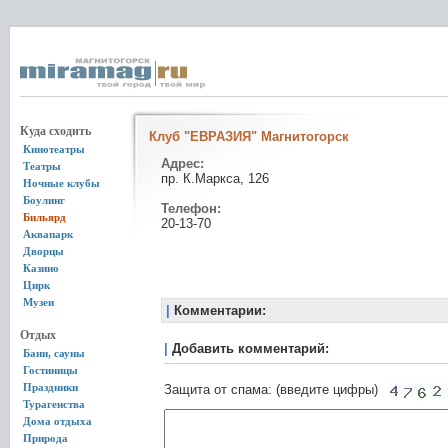
Куда сходить
Клуб "ЕВРАЗИЯ" Магнитогорск
Кинотеатры
Адрес:
Театры
пр. К.Маркса, 126
Ночные клубы
Боулинг
Телефон:
Бильярд
20-13-70
Аквапарк
Дворцы
Казино
Цирк
Музеи
|
Комментарии:
Отдых
|
Добавить комментарий:
Бани, сауны
Гостиницы
Праздники
Защита от спама: (введите цифры)
Турагенства
Дома отдыха
Природа