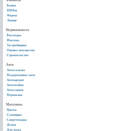
Финансы
Банки
ПИФы
Форекс
Лизинг
Недвижимость
Риэлторы
Ипотека
Застройщики
Оценка имущества
Строительство
Авто
Автосалоны
Подержанные авто
Автокредит
Автомойки
Автосервис
Перевозки
Магазины
Цветы
Сувениры
Спорттовары
Детям
Для дома