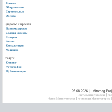
Техника
Оборудование
Строительные
Одежда
Здоровье и красота
Парикмахерские
Салоны красоты
Солярии
Фитнес
Консультации
Медицина
Услуги
Клининг
Фотография
IT, Компьютеры
06-08-2026 | Miramag Proj
|
сайты Магнитогорска
пре
|
банки Магнитогорска
гостиницы Магнитогорска