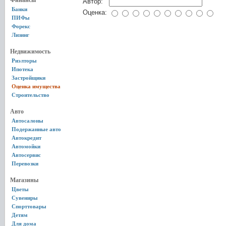
Финансы
Автор:
Банки
Оценка:
ПИФы
Форекс
Лизинг
Недвижимость
Риэлторы
Ипотека
Застройщики
Оценка имущества
Строительство
Авто
Автосалоны
Подержанные авто
Автокредит
Автомойки
Автосервис
Перевозки
Магазины
Цветы
Сувениры
Спорттовары
Детям
Для дома