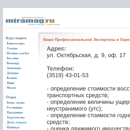
Куда сходить
Бюро Профессиональной Экспертизы и Оцен
Кинотеатры
Адрес:
Театры
Ночные клубы
ул. Октябрьская, д. 9, оф. 17
Боулинг
Бильярд
Телефон:
Аквапарк
Дворцы
(3519) 43-01-53
Казино
Цирк
- определение стоимости вос
Музеи
транспортных средств;
Отдых
- определение величины ущер
Бани, сауны
неустранимого (утс);
Гостиницы
Праздники
- определение стоимости годн
Турагенства
средств;
Дома отдыха
Природа
- оценка движимого имущества