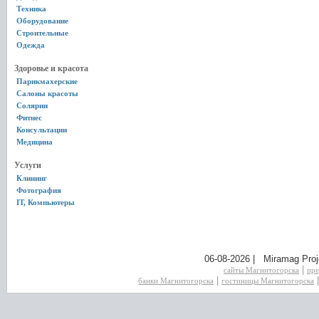
Техника
Оборудование
Строительные
Одежда
Здоровье и красота
Парикмахерские
Салоны красоты
Солярии
Фитнес
Консультации
Медицина
Услуги
Клининг
Фотография
IT, Компьютеры
06-08-2026 | Miramag Proj
|
сайты Магнитогорска
пре
|
банки Магнитогорска
гостиницы Магнитогорска