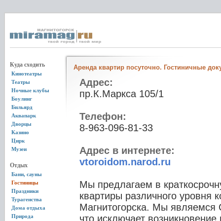
Куда сходить
Аренда квартир посуточно. Гостиничные док
Кинотеатры
Адрес:
Театры
Ночные клубы
пр.К.Маркса 105/1
Боулинг
Бильярд
Телефон:
Аквапарк
Дворцы
8-963-096-81-33
Казино
Цирк
Адрес в интернете:
Музеи
vtoroidom.narod.ru
Отдых
Бани, сауны
Мы предлагаем в краткосрочн
Гостиницы
Праздники
квартиры различного уровня 
Турагенства
Магнитогорска. Мы являемс
Дома отдыха
Природа
что исключает возникновение