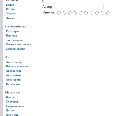
Финансы
Банки
Автор:
ПИФы
Оценка:
Форекс
Лизинг
Недвижимость
Риэлторы
Ипотека
Застройщики
Оценка имущества
Строительство
Авто
Автосалоны
Подержанные авто
Автокредит
Автомойки
Автосервис
Перевозки
Магазины
Цветы
Сувениры
Спорттовары
Детям
Для дома