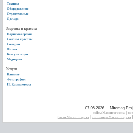
Техника
Оборудование
Строительные
Одежда
Здоровье и красота
Парикмахерские
Салоны красоты
Солярии
Фитнес
Консультации
Медицина
Услуги
Клининг
Фотография
IT, Компьютеры
07-08-2026 | Miramag Proj
|
сайты Магнитогорска
пре
|
банки Магнитогорска
гостиницы Магнитогорска