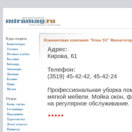
Куда сходить
Клининговая компания "Клин SV" Магнитого
Кинотеатры
Адрес:
Театры
Ночные клубы
Кирова, 61
Боулинг
Бильярд
Телефон:
Аквапарк
Дворцы
(3519) 45-42-42, 45-42-24
Казино
Цирк
Профессиональная уборка пом
Музеи
мягкой мебели. Мойка окон, 
Отдых
на регулярное обслуживание.
Бани, сауны
Гостиницы
Праздники
Турагенства
Дома отдыха
Природа