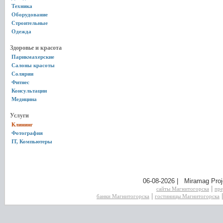
Техника
Оборудование
Строительные
Одежда
Здоровье и красота
Парикмахерские
Салоны красоты
Солярии
Фитнес
Консультации
Медицина
Услуги
Клининг
Фотография
IT, Компьютеры
06-08-2026 | Miramag Proj
|
сайты Магнитогорска
пре
|
банки Магнитогорска
гостиницы Магнитогорска