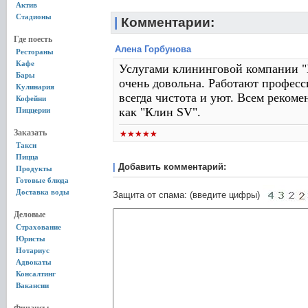
Актив
Стадионы
|
Комментарии:
Где поесть
Алена Горбунова
Рестораны
Кафе
Услугами клининговой компании "
Бары
очень довольна. Работают професс
Кулинария
всегда чистота и уют. Всем реком
Кофейни
как "Клин SV".
Пиццерии
Заказать
Такси
Пицца
|
Добавить комментарий:
Продукты
Готовые блюда
Доставка воды
Защита от спама: (введите цифры)
Деловые
Страхование
Юристы
Нотариус
Адвокаты
Консалтинг
Вакансии