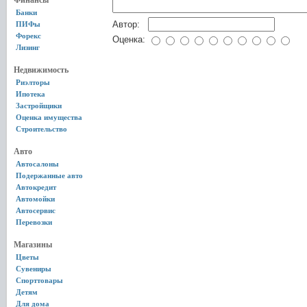
Финансы
Банки
Автор:
ПИФы
Форекс
Оценка:
Лизинг
Недвижимость
Риэлторы
Ипотека
Застройщики
Оценка имущества
Строительство
Авто
Автосалоны
Подержанные авто
Автокредит
Автомойки
Автосервис
Перевозки
Магазины
Цветы
Сувениры
Спорттовары
Детям
Для дома