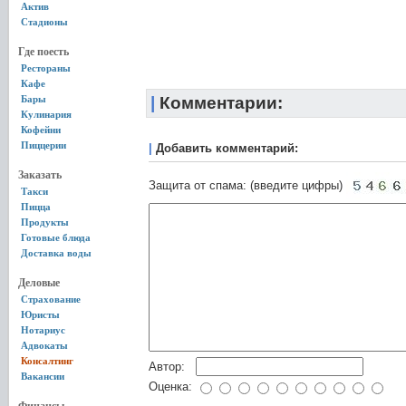
Актив
Стадионы
Где поесть
Рестораны
Кафе
Бары
|
Комментарии:
Кулинария
Кофейни
Пиццерии
|
Добавить комментарий:
Заказать
Защита от спама: (введите цифры)
Такси
Пицца
Продукты
Готовые блюда
Доставка воды
Деловые
Страхование
Юристы
Нотариус
Адвокаты
Консалтинг
Автор:
Вакансии
Оценка: