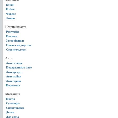
Финансы
Банки
ПИФы
Форекс
Лизинг
Недвижимость
Риэлторы
Ипотека
Застройщики
Оценка имущества
Строительство
Авто
Автосалоны
Подержанные авто
Автокредит
Автомойки
Автосервис
Перевозки
Магазины
Цветы
Сувениры
Спорттовары
Детям
Для дома