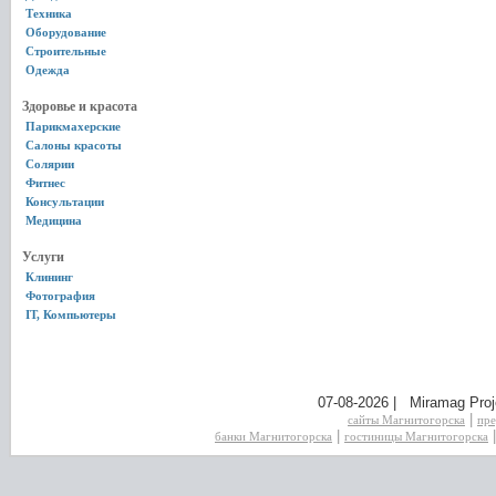
Техника
Оборудование
Строительные
Одежда
Здоровье и красота
Парикмахерские
Салоны красоты
Солярии
Фитнес
Консультации
Медицина
Услуги
Клининг
Фотография
IT, Компьютеры
07-08-2026 | Miramag Proj
|
сайты Магнитогорска
пре
|
банки Магнитогорска
гостиницы Магнитогорска