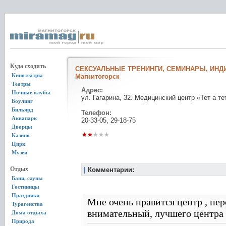
Куда сходить
СЕКСУАЛЬНЫЕ ТРЕНИНГИ, СЕМИНАРЫ, ИНД
Кинотеатры
Магнитогорск
Театры
Адрес:
Ночные клубы
ул. Гагарина, 32. Медицинский центр «Тет а те
Боулинг
Бильярд
Телефон:
Аквапарк
20-33-05, 29-18-75
Дворцы
Казино
Цирк
Музеи
Отдых
|
Комментарии:
Бани, сауны
Гостиницы
Праздники
Мне очень нравится центр , п
Турагенства
внимательный, лучшего центра 
Дома отдыха
Природа