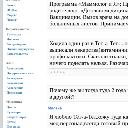
Финансы
Программа «Маммолог и Я»; Пр
Банки
родителях»; «Детская медицина
ПИФы
Форекс
Вакцинации. Вызов врача на до
Лизинг
больничных листов. Принимаем
Недвижимость
Риэлторы
Ипотека
Ходила один раз в Тет-а-Тет.....
Застройщики
выписали лекарства(витаминчик
Оценка имущества
Строительство
профилактики. Сказали только,
ничего поделать нельзя. Разочаро
Авто
Автосалоны
Подержанные авто
Автокредит
Автомойки
Автосервис
Почему же вы тогда туда 2 года
Перевозки
в другой?!
Магазины
Цветы
Милана
Сувениры
Я люблю Тет-а-Тет,хожу туда 
Спорттовары
Детям
мед.персонал,всегда готовый п
Для дома