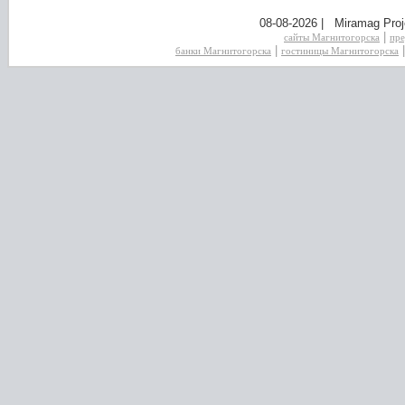
08-08-2026 | Miramag Proj
|
сайты Магнитогорска
пре
|
банки Магнитогорска
гостиницы Магнитогорска