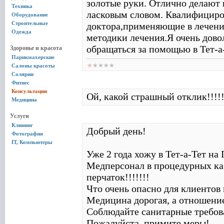
золотые руки. Отлично делают 
Техника
ласковым словом. Квалифицир
Оборудование
Строительные
доктора,применяющие в лечени
Одежда
методики лечения.Я очень дово
обращаться за помощью в Тет-а
Здоровье и красота
Парикмахерские
Салоны красоты
Солярии
Фитнес
Консультации
Ой, какой страшный отклик!!!!!:
Медицина
Услуги
Клининг
Добрый день!
Фотография
IT, Компьютеры
Уже 2 года хожу в Тет-а-Тет на 
Медперсонал в процедурных каб
перчаток!!!!!!!
Что очень опасно для клиентов 
Медицина дорогая, а отношение
Соблюдайте санитарные требова
Пожалуйста, примите меры!