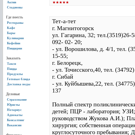
Актив
Стадионы
Где поесть
Тет-а-тет
Рестораны
г. Магнитогорск
Кафе
Бары
ул. Гагарина, 32; тел.(3519)26-5
Кулинария
092- 02- 20;
Кофейни
- ул. Ворошилова, д. 4/1, тел. (
Пиццерии
15-55;
Заказать
г. Белорецк,
Такси
- ул. Точисского,40, тел. (34792
Пицца
Продукты
г. Сибай
Готовые блюда
- ул. Куйбышева,22, тел. (34775)
Доставка воды
137
Деловые
Страхование
Полный спектр поликлинически
Юристы
Нотариус
детей; ПЦР - лаборатория; УЗИ
Адвокаты
руководством Жукова А.И.); Пл
Консалтинг
хирургия; собственная операци
Вакансии
круглосуточного пребывания; Д