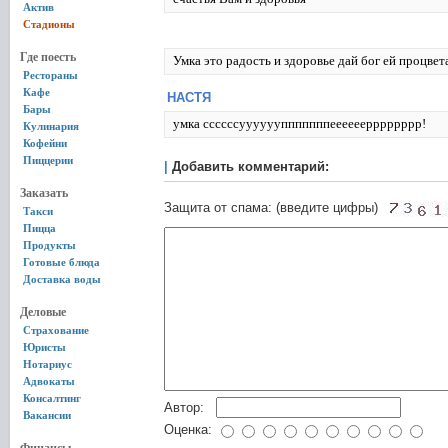
Актив
Стадионы
Где поесть
Умка это радость и здоровье дай бог ей процвет
Рестораны
Кафе
НАСТЯ
Бары
умка ссссссуууууупппппппеееееерррррррр!
Кулинария
Кофейни
Пиццерии
|
Добавить комментарий:
Заказать
Защита от спама: (введите цифры)
Такси
Пицца
Продукты
Готовые блюда
Доставка воды
Деловые
Страхование
Юристы
Нотариус
Адвокаты
Консалтинг
Автор:
Вакансии
Оценка: