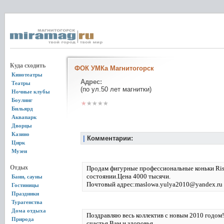
Куда сходить
ФОК УМКа Магнитогорск
Кинотеатры
Адрес:
Театры
(по ул.50 лет магнитки)
Ночные клубы
Боулинг
Бильярд
Аквапарк
Дворцы
Казино
|
Комментарии:
Цирк
Музеи
Отдых
Продам фигурные профессиональные коньки Risp
состоянии.Цена 4000 тысячи.
Бани, сауны
Почтовый адрес:maslowa.yulya2010@yandex.ru
Гостиницы
Праздники
Турагенства
Дома отдыха
Поздравляю весь коллектив с новым 2010 годом!
Природа
счастья Вам и здоровья