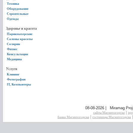
Техника
Оборудование
Строительные
Одежда
Здоровье и красота
Парикмахерские
Салоны красоты
Солярии
Фитнес
Консультации
Медицина
Услуги
Клининг
Фотография
IT, Компьютеры
08-08-2026 | Miramag Proj
|
сайты Магнитогорска
пре
|
банки Магнитогорска
гостиницы Магнитогорска