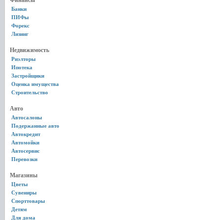
Финансы
Банки
ПИФы
Форекс
Лизинг
Недвижимость
Риэлторы
Ипотека
Застройщики
Оценка имущества
Строительство
Авто
Автосалоны
Подержанные авто
Автокредит
Автомойки
Автосервис
Перевозки
Магазины
Цветы
Сувениры
Спорттовары
Детям
Для дома