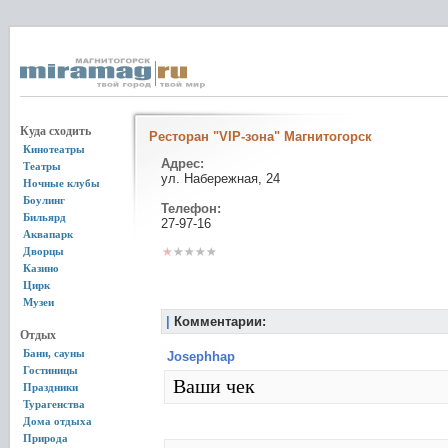
Куда сходить
Ресторан "VIP-зона" Магнитогорск
Кинотеатры
Адрес:
Театры
ул. Набережная, 24
Ночные клубы
Боулинг
Телефон:
Бильярд
27-97-16
Аквапарк
Дворцы
Казино
Цирк
Музеи
|
Комментарии:
Отдых
Бани, сауны
Josephhap
Гостиницы
Ваши чек
Праздники
Турагенства
Дома отдыха
Природа