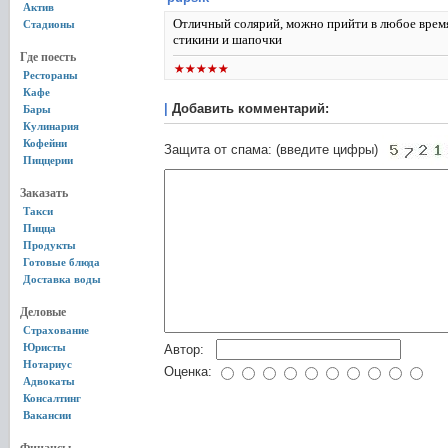
Актив
Отличный солярий, можно прийти в любое время 
Стадионы
стикини и шапочки
Где поесть
Рестораны
Кафе
|
Добавить комментарий:
Бары
Кулинария
Кофейни
Защита от спама: (введите цифры)
Пиццерии
Заказать
Такси
Пицца
Продукты
Готовые блюда
Доставка воды
Деловые
Страхование
Юристы
Автор:
Нотариус
Оценка:
Адвокаты
Консалтинг
Вакансии