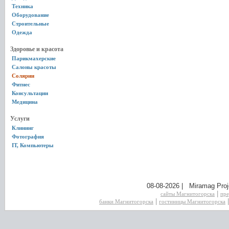
Техника
Оборудование
Строительные
Одежда
Здоровье и красота
Парикмахерские
Салоны красоты
Солярии
Фитнес
Консультации
Медицина
Услуги
Клининг
Фотография
IT, Компьютеры
08-08-2026 | Miramag Proj
|
сайты Магнитогорска
пре
|
банки Магнитогорска
гостиницы Магнитогорска