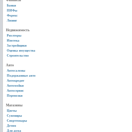
Финансы
Банки
ПИФы
Форекс
Лизинг
Недвижимость
Риэлторы
Ипотека
Застройщики
Оценка имущества
Строительство
Авто
Автосалоны
Подержанные авто
Автокредит
Автомойки
Автосервис
Перевозки
Магазины
Цветы
Сувениры
Спорттовары
Детям
Для дома