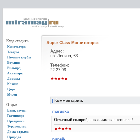
Куда сходить
Super Class Магнитогорск
Кинотеатры
Адрес:
Театры
пр. Ленина, 63
Ночные клубы
Боулинг
Телефон:
Бильярд
22-27-96
Аквапарк
Дворцы
Казино
Цирк
Музеи
|
Комментарии:
Отдых
Бани, сауны
maruska
Гостиницы
Отличный солярий, новые лампы поставили!
Праздники
Турагенства
Дома отдыха
Природа
pupsik