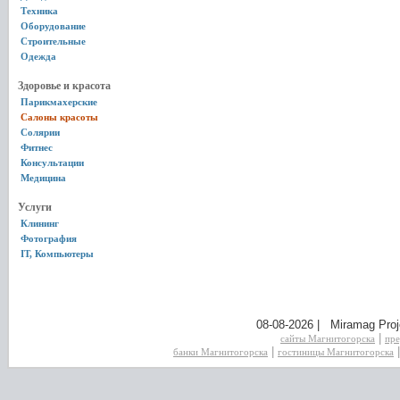
Техника
Оборудование
Строительные
Одежда
Здоровье и красота
Парикмахерские
Салоны красоты
Солярии
Фитнес
Консультации
Медицина
Услуги
Клининг
Фотография
IT, Компьютеры
08-08-2026 | Miramag Proj
|
сайты Магнитогорска
пре
|
банки Магнитогорска
гостиницы Магнитогорска