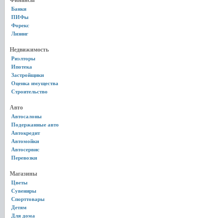
Финансы
Банки
ПИФы
Форекс
Лизинг
Недвижимость
Риэлторы
Ипотека
Застройщики
Оценка имущества
Строительство
Авто
Автосалоны
Подержанные авто
Автокредит
Автомойки
Автосервис
Перевозки
Магазины
Цветы
Сувениры
Спорттовары
Детям
Для дома