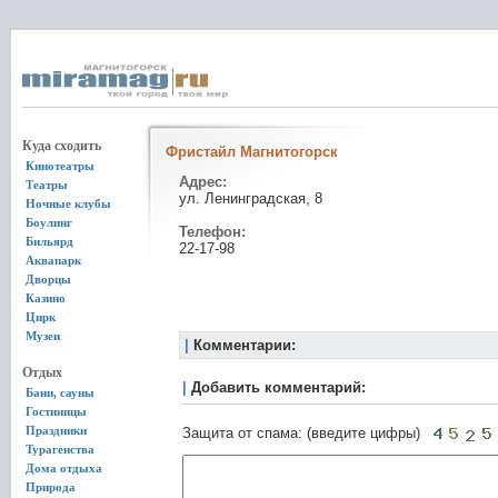
Куда сходить
Фристайл Магнитогорск
Кинотеатры
Адрес:
Театры
ул. Ленинградская, 8
Ночные клубы
Боулинг
Телефон:
Бильярд
22-17-98
Аквапарк
Дворцы
Казино
Цирк
Музеи
|
Комментарии:
Отдых
|
Добавить комментарий:
Бани, сауны
Гостиницы
Праздники
Защита от спама: (введите цифры)
Турагенства
Дома отдыха
Природа