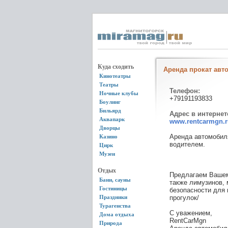
Куда сходить
Аренда прокат авт
Кинотеатры
Театры
Телефон:
Ночные клубы
+79191193833
Боулинг
Бильярд
Адрес в интернет
Аквапарк
www.rentcarmgn.r
Дворцы
Аренда автомобиля
Казино
водителем.
Цирк
Музеи
Отдых
Предлагаем Вашем
Бани, сауны
также лимузинов,
Гостиницы
безопасности для 
Праздники
прогулок/
Турагенства
С уважением,
Дома отдыха
RentCarMgn
Природа