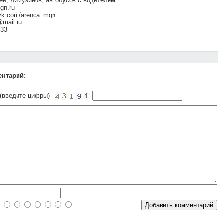
ей, лимузинов, автобусов с водителем
gn.ru
 vk.com/arenda_mgn
@mail.ru
 33
ентарий:
 (введите цифры)