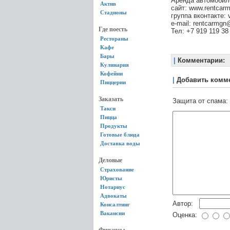
Аренда автомобил
Актив
сайт: www.rentcarm
Стадионы
группа вконтакте:
e-mail: rentcarmgn
Где поесть
Тел: +7 919 119 38
Рестораны
Кафе
Бары
|
Комментарии:
Кулинария
Кофейни
|
Добавить комм
Пиццерии
Заказать
Защита от спама:
Такси
Пицца
Продукты
Готовые блюда
Доставка воды
Деловые
Страхование
Юристы
Нотариус
Адвокаты
Автор:
Консалтинг
Вакансии
Оценка: