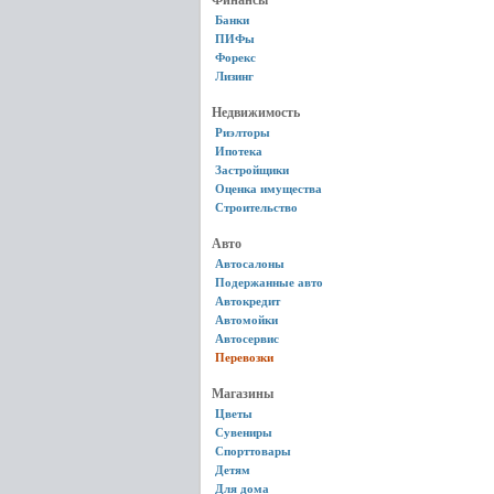
Финансы
Банки
ПИФы
Форекс
Лизинг
Недвижимость
Риэлторы
Ипотека
Застройщики
Оценка имущества
Строительство
Авто
Автосалоны
Подержанные авто
Автокредит
Автомойки
Автосервис
Перевозки
Магазины
Цветы
Сувениры
Спорттовары
Детям
Для дома