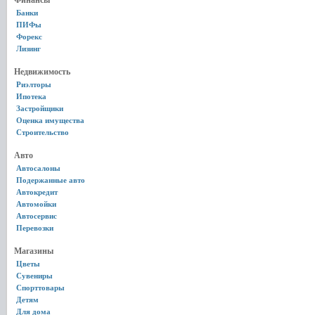
Финансы
Банки
ПИФы
Форекс
Лизинг
Недвижимость
Риэлторы
Ипотека
Застройщики
Оценка имущества
Строительство
Авто
Автосалоны
Подержанные авто
Автокредит
Автомойки
Автосервис
Перевозки
Магазины
Цветы
Сувениры
Спорттовары
Детям
Для дома