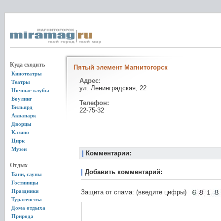
Куда сходить
Пятый элемент Магнитогорск
Кинотеатры
Адрес:
Театры
ул. Ленинградская, 22
Ночные клубы
Боулинг
Телефон:
Бильярд
22-75-32
Аквапарк
Дворцы
Казино
Цирк
Музеи
|
Комментарии:
Отдых
|
Добавить комментарий:
Бани, сауны
Гостиницы
Праздники
Защита от спама: (введите цифры)
Турагенства
Дома отдыха
Природа