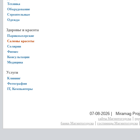
Техника
Оборудование
Строительные
Одежда
Здоровье и красота
Парикмахерские
Салоны красоты
Солярии
Фитнес
Консультации
Медицина
Услуги
Клининг
Фотография
IT, Компьютеры
07-08-2026 | Miramag Proj
|
сайты Магнитогорска
пре
|
банки Магнитогорска
гостиницы Магнитогорска