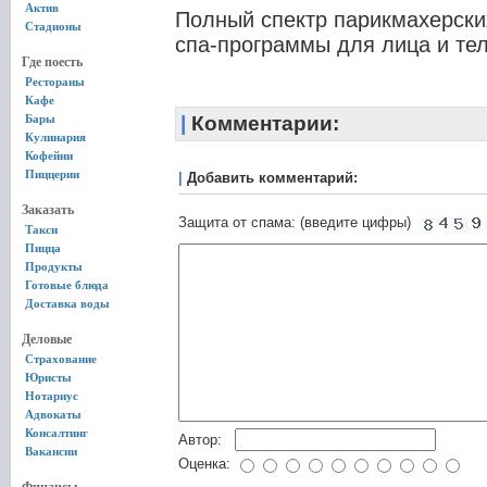
Актив
Полный спектр парикмахерских
Стадионы
спа-программы для лица и тел
Где поесть
Рестораны
Кафе
Бары
|
Комментарии:
Кулинария
Кофейни
Пиццерии
|
Добавить комментарий:
Заказать
Защита от спама: (введите цифры)
Такси
Пицца
Продукты
Готовые блюда
Доставка воды
Деловые
Страхование
Юристы
Нотариус
Адвокаты
Консалтинг
Автор:
Вакансии
Оценка: