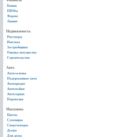
Финансы
Банки
ПИФы
Форекс
Лизинг
Недвижимость
Риэлторы
Ипотека
Застройщики
Оценка имущества
Строительство
Авто
Автосалоны
Подержанные авто
Автокредит
Автомойки
Автосервис
Перевозки
Магазины
Цветы
Сувениры
Спорттовары
Детям
Для дома