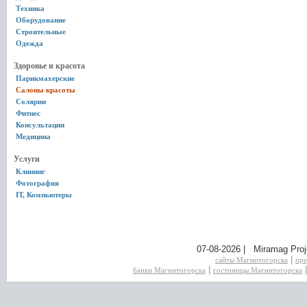
Техника
Оборудование
Строительные
Одежда
Здоровье и красота
Парикмахерские
Салоны красоты
Солярии
Фитнес
Консультации
Медицина
Услуги
Клининг
Фотография
IT, Компьютеры
07-08-2026 | Miramag Proj
|
сайты Магнитогорска
пре
|
банки Магнитогорска
гостиницы Магнитогорска