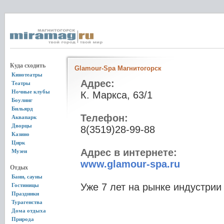
Куда сходить
Glamour-Spa Магнитогорск
Кинотеатры
Адрес:
Театры
Ночные клубы
К. Маркса, 63/1
Боулинг
Бильярд
Телефон:
Аквапарк
Дворцы
8(3519)28-99-88
Казино
Цирк
Адрес в интернете:
Музеи
www.glamour-spa.ru
Отдых
Бани, сауны
Уже 7 лет на рынке индустрии
Гостиницы
Праздники
Турагенства
Дома отдыха
Природа