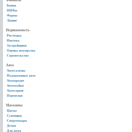
Финансы
Банки
ПИФы
Форекс
Лизинг
Недвижимость
Риэлторы
Ипотека
Застройщики
Оценка имущества
Строительство
Авто
Автосалоны
Подержанные авто
Автокредит
Автомойки
Автосервис
Перевозки
Магазины
Цветы
Сувениры
Спорттовары
Детям
Для дома