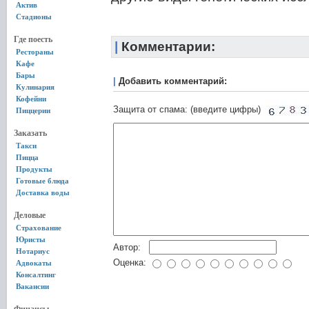
Актив
Стадионы
Где поесть
|
Комментарии:
Рестораны
Кафе
Бары
|
Добавить комментарий:
Кулинария
Кофейни
Защита от спама: (введите цифры)
Пиццерии
Заказать
Такси
Пицца
Продукты
Готовые блюда
Доставка воды
Деловые
Страхование
Юристы
Автор:
Нотариус
Оценка:
Адвокаты
Консалтинг
Вакансии