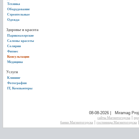
Техника
Оборудование
Строительные
Одежда
Здоровье и красота
Парикмахерские
Салоны красоты
Солярии
Фитнес
Консультации
Медицина
Услуги
Клининг
Фотография
IT, Компьютеры
08-08-2026 | Miramag Proj
|
сайты Магнитогорска
пре
|
банки Магнитогорска
гостиницы Магнитогорска