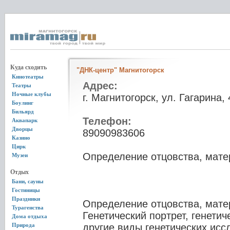
Куда сходить
"ДНК-центр" Магнитогорск
Кинотеатры
Адрес:
Театры
Ночные клубы
г. Магнитогорск, ул. Гагарина, 
Боулинг
Бильярд
Телефон:
Аквапарк
Дворцы
89090983606
Казино
Цирк
Определение отцовства, матер
Музеи
Отдых
Бани, сауны
Гостиницы
Праздники
Определение отцовства, матер
Турагенства
Генетический портрет, генети
Дома отдыха
Природа
другие виды генетических исс