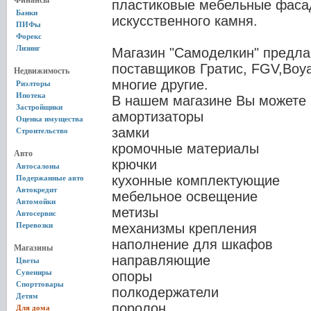
Финансы
пластиковые мебельные фасад
Банки
искусственного камня.
ПИФы
Форекс
Лизинг
Магазин "Самоделкин" предла
поставщиков Гратис, FGV,Вoy
Недвижимость
многие другие.
Риэлторы
Ипотека
В нашем магазине Вы можете 
Застройщики
амортизаторы
Оценка имущества
замки
Строительство
кромочные материалы
Авто
крючки
Автосалоны
кухонные комплектующие
Подержанные авто
Автокредит
мебельное освещение
Автомойки
метизы
Автосервис
Перевозки
механизмы крепления
наполнение для шкафов
Магазины
направляющие
Цветы
Сувениры
опоры
Спорттовары
полкодержатели
Детям
поролон
Для дома