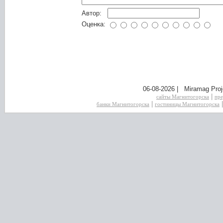
Автор:
Оценка:
06-08-2026 | Miramag Proj
|
сайты Магнитогорска
пре
|
банки Магнитогорска
гостиницы Магнитогорска