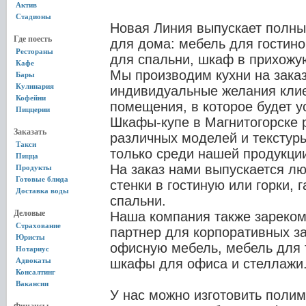
Актив
Стадионы
Новая Линия выпускает полны
Где поесть
для дома: мебель для гостино
Рестораны
для спальни, шкаф в прихожую
Кафе
Мы производим кухни на заказ
Бары
Кулинария
индивидуальные желания клие
Кофейни
помещения, в которое будет у
Пиццерии
Шкафы-купе в Магнитогорске 
Заказать
различных моделей и текстур
Такси
только среди нашей продукци
Пицца
На заказ нами выпускается лю
Продукты
Готовые блюда
стенки в гостиную или горки, 
Доставка воды
спальни.
Деловые
Наша компания также зареком
Страхование
партнер для корпоративных з
Юристы
офисную мебель, мебель для 
Нотариус
Адвокаты
шкафы для офиса и стеллажи
Консалтинг
Вакансии
У нас можно изготовить поли