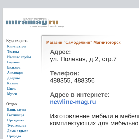
Куда сходить
Магазин "Самоделкин" Магнитогорск
Кинотеатры
Адрес:
Театры
Ночные клубы
ул. Полевая, д.2, стр.7
Боулинг
Бильярд
Телефон:
Аквапарк
Дворцы
488355, 488356
Казино
Цирк
Адрес в интернете:
Музеи
newline-mag.ru
Отдых
Бани, сауны
Изготовление мебели и мебел
Гостиницы
Праздники
комплектующих для мебельног
Турагенства
Дома отдыха
Природа