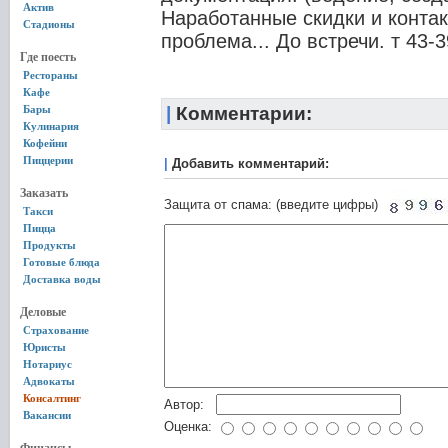
Актив
Наработанные скидки и контак
Стадионы
проблема... До встречи. т 43-3
Где поесть
Рестораны
Кафе
Бары
|
Комментарии:
Кулинария
Кофейни
Пиццерии
|
Добавить комментарий:
Заказать
Защита от спама: (введите цифры)
Такси
Пицца
Продукты
Готовые блюда
Доставка воды
Деловые
Страхование
Юристы
Нотариус
Адвокаты
Консалтинг
Автор:
Вакансии
Оценка: