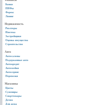
Финансы
Банки
ПИФы
Форекс
Лизинг
Недвижимость
Риэлторы
Ипотека
Застройщики
Оценка имущества
Строительство
Авто
Автосалоны
Подержанные авто
Автокредит
Автомойки
Автосервис
Перевозки
Магазины
Цветы
Сувениры
Спорттовары
Детям
Для дома