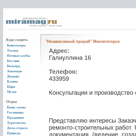
Куда сходить
"Незавмсимый прораб" Магнитогорск
Кинотеатры
Адрес:
Театры
Ночные клубы
Галиуллина 16
Боулинг
Бильярд
Телефон:
Аквапарк
Дворцы
433959
Казино
Цирк
Консультации и производство 
Музеи
Отдых
Бани, сауны
Гостиницы
Праздники
Представляю интересы Заказч
Турагенства
ремонто-строительных работ.
Дома отдыха
Природа
документация. (ведение, созд