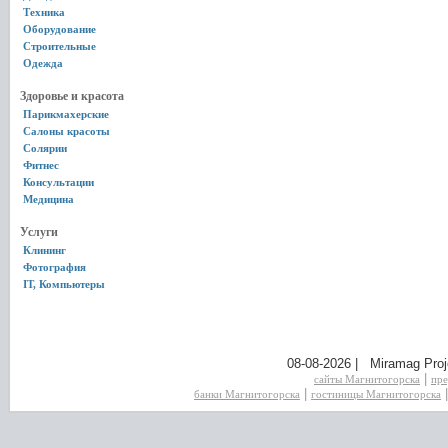
Техника
Оборудование
Строительные
Одежда
Здоровье и красота
Парикмахерские
Салоны красоты
Солярии
Фитнес
Консультации
Медицина
Услуги
Клининг
Фотография
IT, Компьютеры
08-08-2026 | Miramag Proj
|
сайты Магнитогорска
пре
|
банки Магнитогорска
гостиницы Магнитогорска