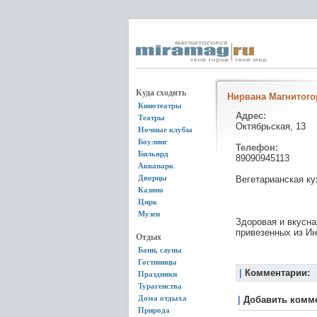
Куда сходить
Нирвана Магнитого
Кинотеатры
Адрес:
Театры
Октябрьская, 13
Ночные клубы
Боулинг
Телефон:
Бильярд
89090945113
Аквапарк
Дворцы
Вегетарианская ку
Казино
Цирк
Музеи
Здоровая и вкусна
привезенных из Ин
Отдых
Бани, сауны
Гостиницы
|
Комментарии:
Праздники
Турагенства
Дома отдыха
|
Добавить комм
Природа