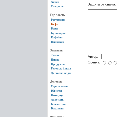
Актив
Защита от спама:
Стадионы
Где поесть
Рестораны
Кафе
Бары
Кулинария
Кофейни
Пиццерии
Заказать
Такси
Автор:
Пицца
Оценка:
Продукты
Готовые блюда
Доставка воды
Деловые
Страхование
Юристы
Нотариус
Адвокаты
Консалтинг
Вакансии