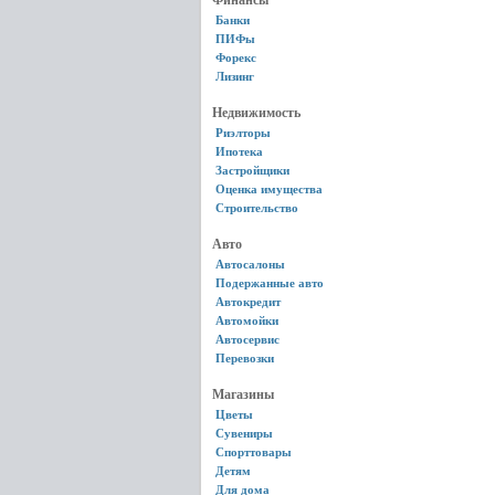
Финансы
Банки
ПИФы
Форекс
Лизинг
Недвижимость
Риэлторы
Ипотека
Застройщики
Оценка имущества
Строительство
Авто
Автосалоны
Подержанные авто
Автокредит
Автомойки
Автосервис
Перевозки
Магазины
Цветы
Сувениры
Спорттовары
Детям
Для дома