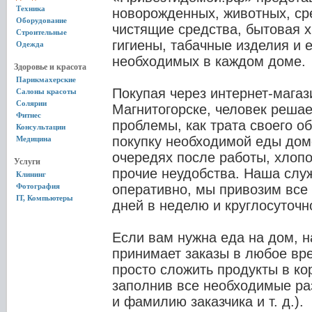
Техника
новорожденных, животных, ср
Оборудование
чистящие средства, бытовая 
Строительные
гигиены, табачные изделия и
Одежда
необходимых в каждом доме.
Здоровье и красота
Парикмахерские
Покупая через интернет-магаз
Салоны красоты
Солярии
Магнитогорске, человек реша
Фитнес
проблемы, как трата своего о
Консультации
покупку необходимой еды дом
Медицина
очередях после работы, хлопо
Услуги
прочие неудобства. Наша служ
Клининг
Фотография
оперативно, мы привозим все
IT, Компьютеры
дней в неделю и круглосуточн
Если вам нужна еда на дом, н
принимает заказы в любое вре
просто сложить продукты в ко
заполнив все необходимые ра
и фамилию заказчика и т. д.).