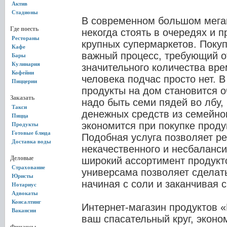
Актив
Стадионы
В современном большом мега
Где поесть
некогда стоять в очередях и 
Рестораны
крупных супермаркетов. Покуп
Кафе
важный процесс, требующий о
Бары
Кулинария
значительного количества вре
Кофейни
человека подчас просто нет. В 
Пиццерии
продукты на дом становится о
Заказать
надо быть семи пядей во лбу,
Такси
денежных средств из семейно
Пицца
экономится при покупке проду
Продукты
Готовые блюда
Подобная услуга позволяет р
Доставка воды
некачественного и несбаланси
Деловые
широкий ассортимент продукто
Страхование
универсама позволяет сделат
Юристы
начиная с соли и заканчивая 
Нотариус
Адвокаты
Консалтинг
Интернет-магазин продуктов 
Вакансии
ваш спасательный круг, эконо