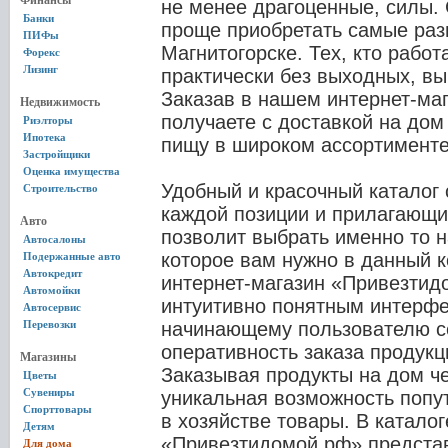
Финансы
не менее драгоценные, силы. 
Банки
проще приобретать самые раз
ПИФы
Магнитогорске. Тех, кто работ
Форекс
Лизинг
практически без выходных, вы
Заказав в нашем интернет-маг
Недвижимость
получаете с доставкой на дом
Риэлторы
Ипотека
пищу в широком ассортименте
Застройщики
Оценка имущества
Удобный и красочный каталог
Строительство
каждой позиции и прилагающ
Авто
позволит выбрать именно то 
Автосалоны
которое вам нужно в данный 
Подержанные авто
Автокредит
интернет-магазин «Привезтид
Автомойки
интуитивно понятным интерфе
Автосервис
Перевозки
начинающему пользователю се
оперативность заказа продукц
Магазины
Заказывая продукты на дом че
Цветы
Сувениры
уникальная возможность попу
Спорттовары
в хозяйстве товары. В катало
Детям
«Привезтидомой.рф» предста
Для дома