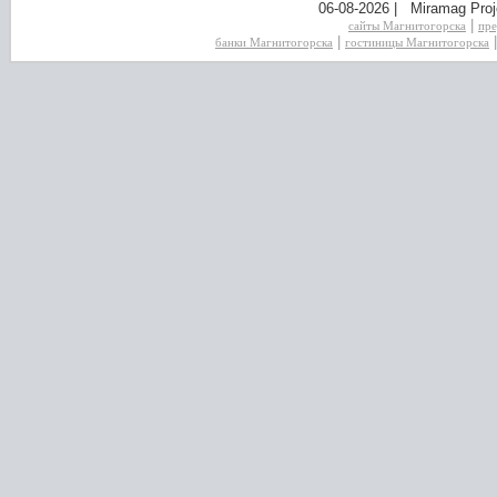
06-08-2026 | Miramag Proj
|
сайты Магнитогорска
пре
|
банки Магнитогорска
гостиницы Магнитогорска