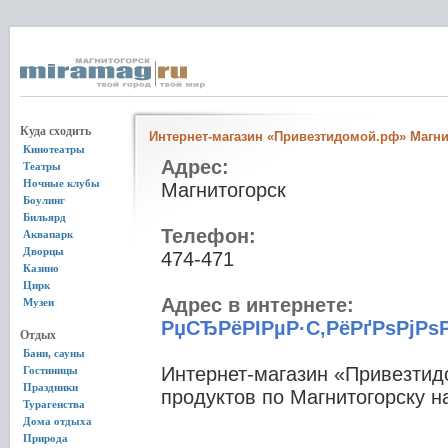
Куда сходить
Интернет-магазин «Привезтидомой.рф» Магни
Кинотеатры
Адрес:
Театры
Ночные клубы
Магнитогорск
Боулинг
Бильярд
Телефон:
Аквапарк
Дворцы
474-471
Казино
Цирк
Адрес в интернете:
Музеи
РџСЂРёРІРµР·С‚РёРґРѕРјР
Отдых
Бани, сауны
Интернет-магазин «Привезти
Гостиницы
Праздники
продуктов по Магнитогорску н
Турагенства
Дома отдыха
Природа