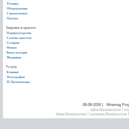
Техника
Оборудование
Строительные
Одежда
Здоровье и красота
Парикмахерские
Салоны красоты
Солярии
Фитнес
Консультации
Медицина
Услуги
Клининг
Фотография
IT, Компьютеры
08-08-2026 | Miramag Proj
|
сайты Магнитогорска
пре
|
банки Магнитогорска
гостиницы Магнитогорска