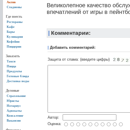
Актив
Великолепное качество обслу
Стадионы
впечатлений от игры в пейнтб
Где поесть
Рестораны
Кафе
Бары
|
Комментарии:
Кулинария
Кофейни
Пиццерии
|
Добавить комментарий:
Заказать
Защита от спама: (введите цифры)
Такси
Пицца
Продукты
Готовые блюда
Доставка воды
Деловые
Страхование
Юристы
Нотариус
Адвокаты
Консалтинг
Автор:
Вакансии
Оценка: