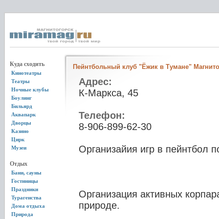
Куда сходить
Пейнтбольный клуб "Ёжик в Тумане" Магнито
Кинотеатры
Адрес:
Театры
Ночные клубы
К-Маркса, 45
Боулинг
Бильярд
Телефон:
Аквапарк
Дворцы
8-906-899-62-30
Казино
Цирк
Организайия игр в пейнтбол 
Музеи
Отдых
Бани, сауны
Гостиницы
Праздники
Организация активных корпар
Турагенства
природе.
Дома отдыха
Природа