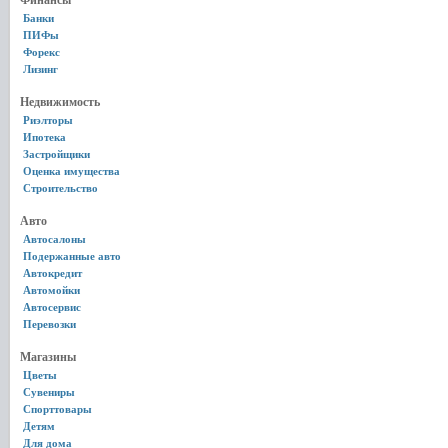
Финансы
Банки
ПИФы
Форекс
Лизинг
Недвижимость
Риэлторы
Ипотека
Застройщики
Оценка имущества
Строительство
Авто
Автосалоны
Подержанные авто
Автокредит
Автомойки
Автосервис
Перевозки
Магазины
Цветы
Сувениры
Спорттовары
Детям
Для дома