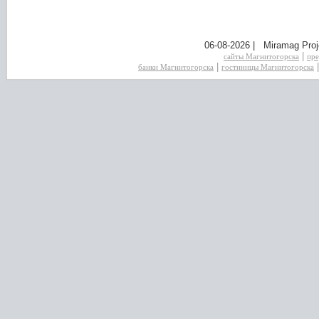
06-08-2026 | Miramag Proj
|
сайты Магнитогорска
пре
|
банки Магнитогорска
гостиницы Магнитогорска