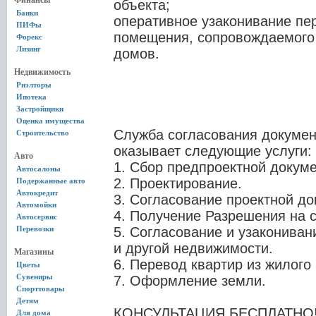
Финансы
объекта;
Банки
оперативное узаконивание пе
ПИФы
помещения, сопровождаемого 
Форекс
Лизинг
домов.
Недвижимость
Риэлторы
Ипотека
Застройщики
Оценка имущества
Служба согласования докуме
Строительство
оказывает следующие услуги:
Авто
1. Сбор предпроектной докум
Автосалоны
2. Проектирование.
Подержанные авто
Автокредит
3. Согласование проектной до
Автомойки
4. Получение Разрешения на с
Автосервис
Перевозки
5. Согласование и узакониван
и другой недвижимости.
Магазины
6. Перевод квартир из жилого
Цветы
Сувениры
7. Оформление земли.
Спорттовары
Детям
КОНСУЛЬТАЦИЯ БЕСПЛАТНО
Для дома