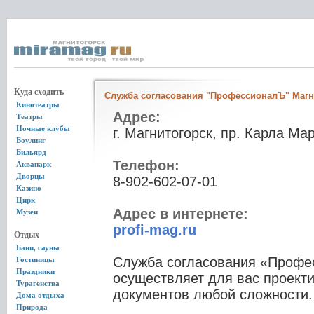
Куда сходить
Служба согласования "ПрофессионалЪ" Магн
Кинотеатры
Адрес:
Театры
Ночные клубы
г. Магнитогорск, пр. Карла Мар
Боулинг
Бильярд
Телефон:
Аквапарк
Дворцы
8-902-602-07-01
Казино
Цирк
Адрес в интернете:
Музеи
profi-mag.ru
Отдых
Бани, сауны
Служба согласования «Профес
Гостиницы
Праздники
осуществляет для вас проект
Турагенства
документов любой сложности.
Дома отдыха
Природа