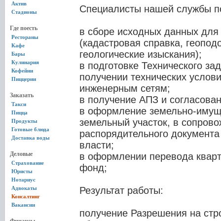
Актив
Специалисты нашей службы п
Стадионы
Где поесть
в сборе исходных данных для
Рестораны
(кадастровая справка, геопод
Кафе
геологические изыскания);
Бары
Кулинария
в подготовке Технического за
Кофейни
получении технических услов
Пиццерии
инженерным сетям;
Заказать
в получение АПЗ и согласова
Такси
в оформление земельно-имущ
Пицца
земельный участок, в сопров
Продукты
Готовые блюда
распорядительного документа
Доставка воды
власти;
Деловые
в оформлении перевода кварт
Страхование
фонд;
Юристы
Нотариус
Адвокаты
Результат работы:
Консалтинг
Вакансии
получение Разрешения на стр