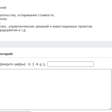
лей:
рательства, оспаривания стоимости;
елок;
;
аланс, управленченских решений и инвестиционных проектов;
редприятия и т.д.
ентарий:
 (введите цифры)