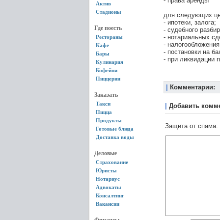
- права аренды
Актив
Стадионы
для следующих це
- ипотеки, залога;
Где поесть
- судебного разби
- нотариальных сд
Рестораны
- налогообложения
Кафе
- постановки на б
Бары
- при ликвидации п
Кулинария
Кофейни
Пиццерии
|
Комментарии:
Заказать
Такси
|
Добавить комм
Пицца
Продукты
Защита от спама:
Готовые блюда
Доставка воды
Деловые
Страхование
Юристы
Нотариус
Адвокаты
Консалтинг
Вакансии