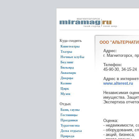
Куда сходить
ООО "АЛЬТЕРНАТИВ
Кинотеатры
Адрес:
Театры
г. Магнитогорск, п
Ночные клубы
Боулинг
Телефон:
Бильярд
45-90-30, 34-15-24
Аквапарк
Дворцы
Адрес в интернет
www.alterest.ru
Казино
Цирк
Независимая оценк
Музеи
имущества. Защита
Экспертиза отчето
Отдых
Бани, сауны
Гостиницы
Праздники
Оценка:
- недвижимости, с
Турагенства
- оборудования, с
Дома отдыха
- акций, бизнеса;
Природа