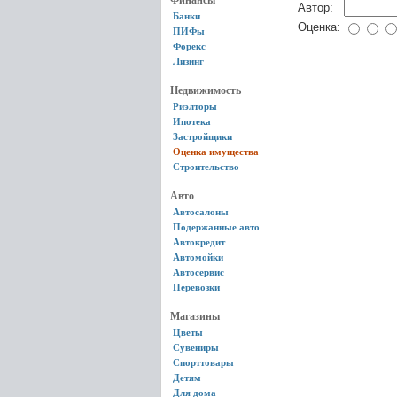
Финансы
Автор:
Банки
Оценка:
ПИФы
Форекс
Лизинг
Недвижимость
Риэлторы
Ипотека
Застройщики
Оценка имущества
Строительство
Авто
Автосалоны
Подержанные авто
Автокредит
Автомойки
Автосервис
Перевозки
Магазины
Цветы
Сувениры
Спорттовары
Детям
Для дома