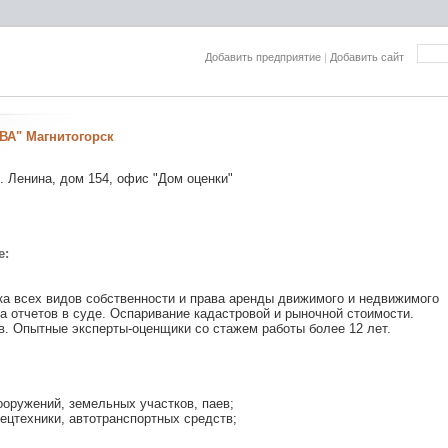
Добавить предприятие
|
Добавить сайт
А" Магнитогорск
р. Ленина, дом 154, офис "Дом оценки"
е:
а всех видов собственности и права аренды движимого и недвижимого
 отчетов в суде. Оспаривание кадастровой и рыночной стоимости.
в. Опытные эксперты-оценщики со стажем работы более 12 лет.
ооружений, земельных участков, паев;
пецтехники, автотранспортных средств;