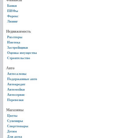
Финансы
Банки
ПИФы
Форекс
Лизинг
Недвижимость
Риэлторы
Ипотека
Застройщики
Оценка имущества
Строительство
Авто
Автосалоны
Подержанные авто
Автокредит
Автомойки
Автосервис
Перевозки
Магазины
Цветы
Сувениры
Спорттовары
Детям
Для дома