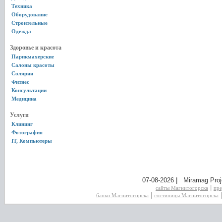
Техника
Оборудование
Строительные
Одежда
Здоровье и красота
Парикмахерские
Салоны красоты
Солярии
Фитнес
Консультации
Медицина
Услуги
Клининг
Фотография
IT, Компьютеры
07-08-2026 | Miramag Proj
|
сайты Магнитогорска
пре
|
банки Магнитогорска
гостиницы Магнитогорска