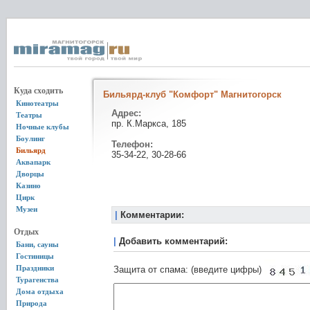
Куда сходить
Бильярд-клуб "Комфорт" Магнитогорск
Кинотеатры
Адрес:
Театры
пр. К.Маркса, 185
Ночные клубы
Боулинг
Телефон:
Бильярд
35-34-22, 30-28-66
Аквапарк
Дворцы
Казино
Цирк
Музеи
|
Комментарии:
Отдых
|
Добавить комментарий:
Бани, сауны
Гостиницы
Праздники
Защита от спама: (введите цифры)
Турагенства
Дома отдыха
Природа