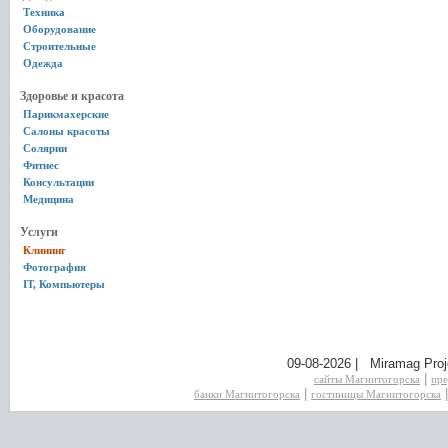
Техника
Оборудование
Строительные
Одежда
Здоровье и красота
Парикмахерские
Салоны красоты
Солярии
Фитнес
Консультации
Медицина
Услуги
Клининг
Фотография
IT, Компьютеры
09-08-2026 | Miramag Proj
|
сайты Магнитогорска
пре
|
банки Магнитогорска
гостиницы Магнитогорска