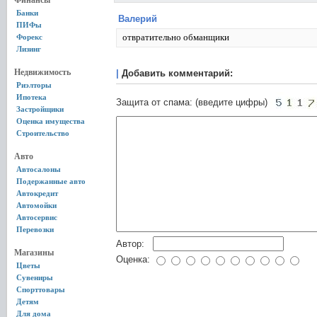
Финансы
Банки
Валерий
ПИФы
отвратительно обманщики
Форекс
Лизинг
Недвижимость
|
Добавить комментарий:
Риэлторы
Ипотека
Защита от спама: (введите цифры)
Застройщики
Оценка имущества
Строительство
Авто
Автосалоны
Подержанные авто
Автокредит
Автомойки
Автосервис
Перевозки
Автор:
Магазины
Оценка:
Цветы
Сувениры
Спорттовары
Детям
Для дома