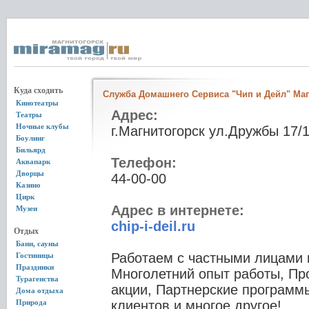
Куда сходить
Служба Домашнего Сервиса "Чип и Дейл" Маг
Кинотеатры
Адрес:
Театры
Ночные клубы
г.Магнитогорск ул.Дружбы 17/1
Боулинг
Бильярд
Телефон:
Аквапарк
Дворцы
44-00-00
Казино
Цирк
Адрес в интернете:
Музеи
chip-i-deil.ru
Отдых
Бани, сауны
Работаем с частными лицами 
Гостиницы
Праздники
Многолетний опыт работы, Пр
Турагенства
акции, Партнерские программ
Дома отдыха
Природа
клиентов и многое другое!