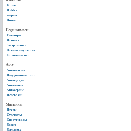
Финансы
Банки
ПИФы
Форекс
Лизинг
Недвижимость
Риэлторы
Ипотека
Застройщики
Оценка имущества
Строительство
Авто
Автосалоны
Подержанные авто
Автокредит
Автомойки
Автосервис
Перевозки
Магазины
Цветы
Сувениры
Спорттовары
Детям
Для дома