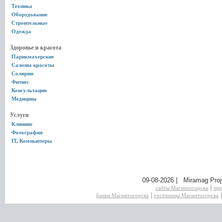
Техника
Оборудование
Строительные
Одежда
Здоровье и красота
Парикмахерские
Салоны красоты
Солярии
Фитнес
Консультации
Медицина
Услуги
Клининг
Фотография
IT, Компьютеры
09-08-2026 | Miramag Proj
|
сайты Магнитогорска
пре
|
банки Магнитогорска
гостиницы Магнитогорска