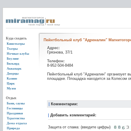
Куда сходить
Пейнтбольный клуб "Адреналин" Магнитогор
Кинотеатры
Адрес:
Театры
Грязнова, 37/1
Ночные клубы
Боулинг
Телефон:
Бильярд
8-952-504-8484
Аквапарк
Дворцы
Пейнтбольный клуб "Адреналин" организует в
площадке. Площадка находится за Колесом о
Казино
Цирк
Музеи
Отдых
Бани, сауны
|
Комментарии:
Гостиницы
Праздники
|
Добавить комментарий:
Турагенства
Дома отдыха
Защита от спама: (введите цифры)
Природа