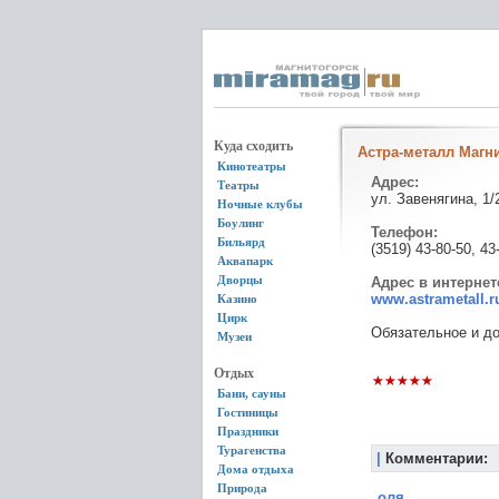
Куда сходить
Астра-металл Магн
Кинотеатры
Адрес:
Театры
ул. Завенягина, 1/
Ночные клубы
Боулинг
Телефон:
Бильярд
(3519) 43-80-50, 43
Аквапарк
Дворцы
Адрес в интернет
www.astrametall.r
Казино
Цирк
Обяза­тельное и д
Музеи
Отдых
Бани, сауны
Гостиницы
Праздники
Турагенства
|
Комментарии:
Дома отдыха
Природа
оля