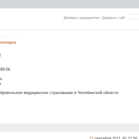
Добавить предприятие
|
Добавить сайт
итогорск
2
-80-56
е:
u
оброволь­ное медицинское страхование в Челябинской области.
27
cентября 2011, Вт 22:56