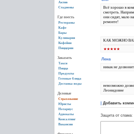
Актив
Всё хорошо в комп
Стадионы
смотреть. Наприм
они сидят, мало н
Где поесть
ремонте!
Рестораны
Кафе
Бары
Кулинария
КАК МОЖНО ВА
Кофейни
Пиццерии
Заказать
Лена
Такси
никак не дозвонит
Пицца
Продукты
Готовые блюда
Доставка воды
невозможно дозво
Леонидовне
Деловые
Страхование
|
Добавить комм
Юристы
Нотариус
Адвокаты
Защита от спама:
Консалтинг
Вакансии