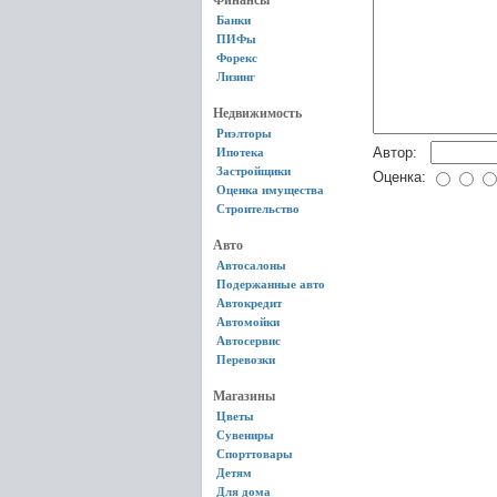
Финансы
Банки
ПИФы
Форекс
Лизинг
Недвижимость
Риэлторы
Автор:
Ипотека
Застройщики
Оценка:
Оценка имущества
Строительство
Авто
Автосалоны
Подержанные авто
Автокредит
Автомойки
Автосервис
Перевозки
Магазины
Цветы
Сувениры
Спорттовары
Детям
Для дома