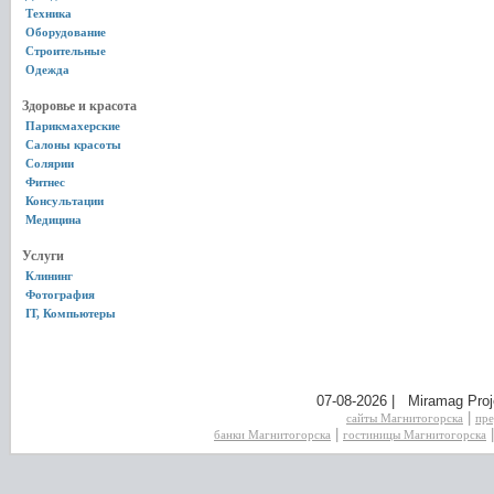
Техника
Оборудование
Строительные
Одежда
Здоровье и красота
Парикмахерские
Салоны красоты
Солярии
Фитнес
Консультации
Медицина
Услуги
Клининг
Фотография
IT, Компьютеры
07-08-2026 | Miramag Proj
|
сайты Магнитогорска
пре
|
банки Магнитогорска
гостиницы Магнитогорска