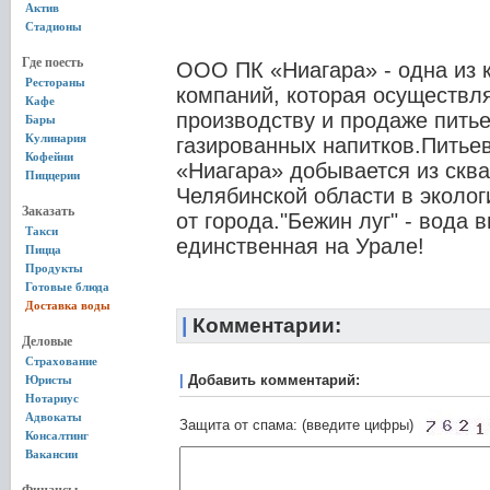
Актив
Стадионы
Где поесть
ООО ПК «Ниагара» - одна из 
Рестораны
компаний, которая осуществля
Кафе
производству и продаже пить
Бары
Кулинария
газированных напитков.Питье
Кофейни
«Ниагара» добывается из сква
Пиццерии
Челябинской области в эколог
Заказать
от города."Бежин луг" - вода 
Такси
единственная на Урале!
Пицца
Продукты
Готовые блюда
Доставка воды
|
Комментарии:
Деловые
Страхование
|
Добавить комментарий:
Юристы
Нотариус
Адвокаты
Защита от спама: (введите цифры)
Консалтинг
Вакансии