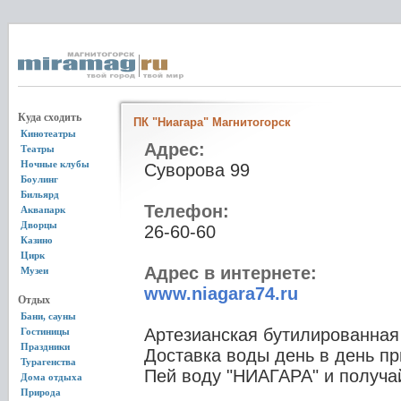
Куда сходить
ПК "Ниагара" Магнитогорск
Кинотеатры
Адрес:
Театры
Ночные клубы
Суворова 99
Боулинг
Бильярд
Телефон:
Аквапарк
Дворцы
26-60-60
Казино
Цирк
Адрес в интернете:
Музеи
www.niagara74.ru
Отдых
Бани, сауны
Артезианская бутилированная 
Гостиницы
Праздники
Доставка воды день в день пр
Турагенства
Пей воду "НИАГАРА" и получа
Дома отдыха
Природа