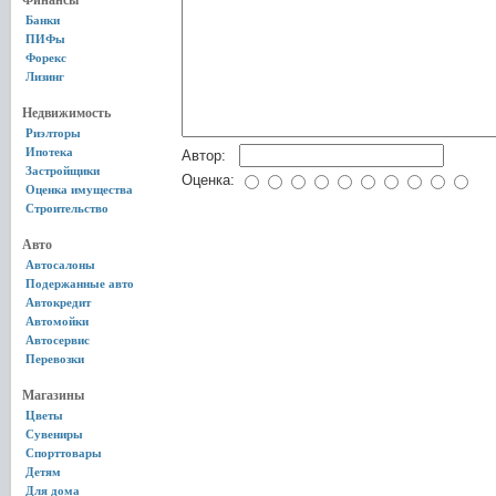
Финансы
Банки
ПИФы
Форекс
Лизинг
Недвижимость
Риэлторы
Ипотека
Автор:
Застройщики
Оценка:
Оценка имущества
Строительство
Авто
Автосалоны
Подержанные авто
Автокредит
Автомойки
Автосервис
Перевозки
Магазины
Цветы
Сувениры
Спорттовары
Детям
Для дома