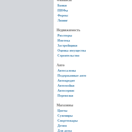
Финансы
Банки
ПИФы
Форекс
Лизинг
Недвижимость
Риэлторы
Ипотека
Застройщики
Оценка имущества
Строительство
Авто
Автосалоны
Подержанные авто
Автокредит
Автомойки
Автосервис
Перевозки
Магазины
Цветы
Сувениры
Спорттовары
Детям
Для дома