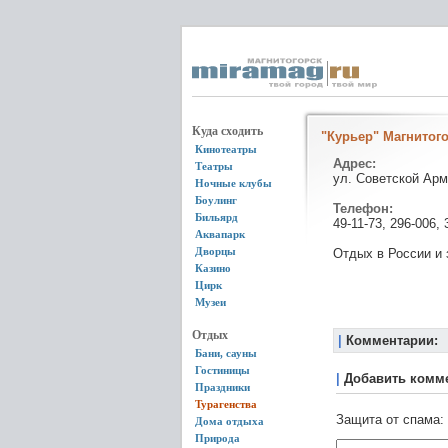
Куда сходить
"Курьер" Магнитог
Кинотеатры
Адрес:
Театры
ул. Советской Арм
Ночные клубы
Боулинг
Телефон:
Бильярд
49-11-73, 296-006, 
Аквапарк
Дворцы
Отдых в России и 
Казино
Цирк
Музеи
Отдых
|
Комментарии:
Бани, сауны
Гостиницы
|
Добавить комм
Праздники
Турагенства
Защита от спама:
Дома отдыха
Природа