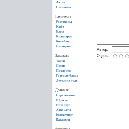
Актив
Стадионы
Где поесть
Рестораны
Кафе
Бары
Кулинария
Кофейни
Пиццерии
Автор:
Заказать
Оценка:
Такси
Пицца
Продукты
Готовые блюда
Доставка воды
Деловые
Страхование
Юристы
Нотариус
Адвокаты
Консалтинг
Вакансии