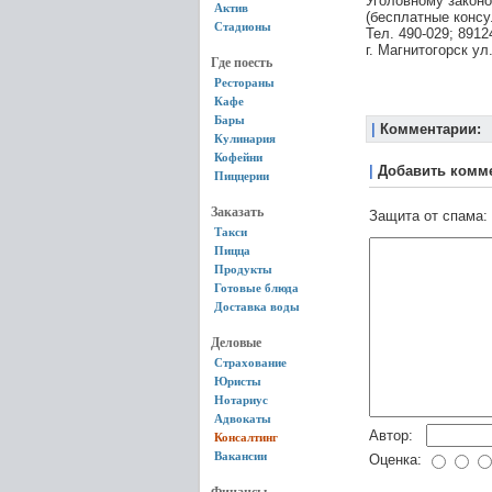
Уголовному законо
Актив
(бесплатные консу
Стадионы
Тел. 490-029; 891
г. Магнитогорск ул
Где поесть
Рестораны
Кафе
Бары
|
Комментарии:
Кулинария
Кофейни
|
Добавить комм
Пиццерии
Заказать
Защита от спама:
Такси
Пицца
Продукты
Готовые блюда
Доставка воды
Деловые
Страхование
Юристы
Нотариус
Адвокаты
Автор:
Консалтинг
Вакансии
Оценка: