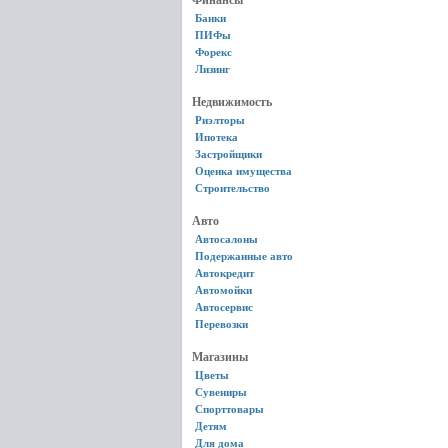
Финансы
Банки
ПИФы
Форекс
Лизинг
Недвижимость
Риэлторы
Ипотека
Застройщики
Оценка имущества
Строительство
Авто
Автосалоны
Подержанные авто
Автокредит
Автомойки
Автосервис
Перевозки
Магазины
Цветы
Сувениры
Спорттовары
Детям
Для дома