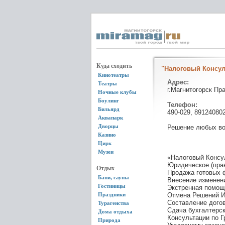
Куда сходить
"Налоговый Консул
Кинотеатры
Адрес:
Театры
г.Магнитогорск Пр
Ночные клубы
Боулинг
Телефон:
Бильярд
490-029, 89124080
Аквапарк
Дворцы
Решение любых воп
Казино
Цирк
Музеи
«Налоговый Консу
Юридическое (пра
Отдых
Продажа готовых 
Бани, сауны
Внесение изменен
Гостиницы
Экстренная помощ
Праздники
Отмена Решений И
Составление догов
Турагенства
Сдача бухгалтерск
Дома отдыха
Консультации по 
Природа