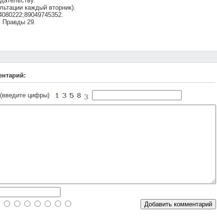
дательству.
льтации каждый вторник).
24080222;89049745352.
. Правды 29.
ентарий:
 (введите цифры)