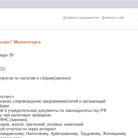
Добавить предприятие
|
Добавить сайт
ьтант" Магнитогорск
авды 29
222
росов по налогам и сборам(законно)
льтант»
вовое) сопровождение предпринимателей и организаций.
фирм.
ий в учредительные документы по законодательству РФ.
ь при налоговых проверках.
ФНС (законно).
оров, жалоб, претензий, исковых заявлений.
ой отчетности через интернет.
Гражданскому, Налоговому, Арбитражному, Трудовому, Жилищному,