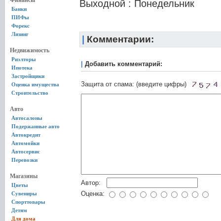
Финансы
Выходной : Понедельник
Банки
ПИФы
Форекс
Лизинг
|
Комментарии:
Недвижимость
Риэлторы
|
Добавить комментарий:
Ипотека
Застройщики
Защита от спама: (введите цифры)
Оценка имущества
Строительство
Авто
Автосалоны
Подержанные авто
Автокредит
Автомойки
Автосервис
Перевозки
Магазины
Автор:
Цветы
Оценка:
Сувениры
Спорттовары
Детям
Для дома