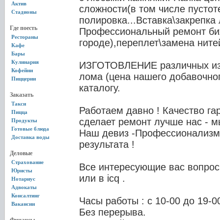
Актив
сложности(в том числе пустот
Стадионы
полировка...Вставка\закрепка
Где поесть
Профессиональный ремонт би
Рестораны
городе),переплет\замена нитей
Кафе
Бары
Кулинария
ИЗГОТОВЛЕНИЕ различных изд
Кофейни
лома (цена нашего добавочног
Пиццерии
каталогу.
Заказать
Такси
Работаем давно ! Качество гар
Пицца
сделает ремонт лучше нас - м
Продукты
Готовые блюда
Наш девиз -Профессионализм 
Доставка воды
результата !
Деловые
Страхование
Все интересующие вас вопрос
Юристы
или в icq .
Нотариус
Адвокаты
Консалтинг
Часы работы : с 10-00 до 19-0
Вакансии
Без перерыва.