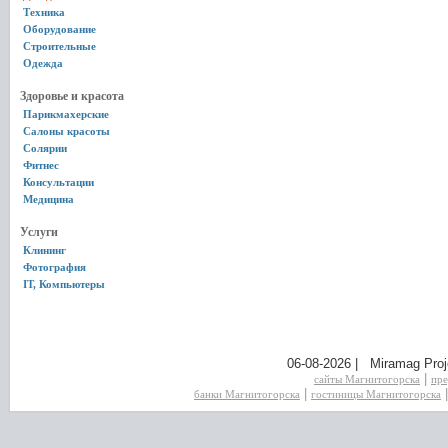
Техника
Оборудование
Строительные
Одежда
Здоровье и красота
Парикмахерские
Салоны красоты
Солярии
Фитнес
Консультации
Медицина
Услуги
Клининг
Фотография
IT, Компьютеры
06-08-2026 | Miramag Proj
|
сайты Магнитогорска
пре
|
банки Магнитогорска
гостиницы Магнитогорска