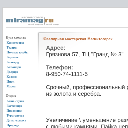
Куда сходить
Ювелирная мастерская Магнитогорск
Кинотеатры
Адрес:
Театры
Ночные клубы
Грязнова 57, ТЦ "Гранд № 3"
Боулинг
Бильярд
Телефон:
Аквапарк
Дворцы
8-950-74-1111-5
Казино
Цирк
Срочный, профессиональный 
Музеи
из золота и серебра.
Отдых
Бани, сауны
Гостиницы
Праздники
Турагенства
Увеличение \ уменьшение раз
Дома отдыха
Природа
с любыми камнями. Пайка цеп