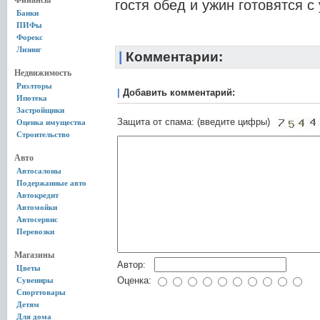
Финансы
гостя обед и ужин готовятся с
Банки
ПИФы
Форекс
Лизинг
|
Комментарии:
Недвижимость
Риэлторы
|
Добавить комментарий:
Ипотека
Застройщики
Защита от спама: (введите цифры)
Оценка имущества
Строительство
Авто
Автосалоны
Подержанные авто
Автокредит
Автомойки
Автосервис
Перевозки
Магазины
Автор:
Цветы
Оценка:
Сувениры
Спорттовары
Детям
Для дома