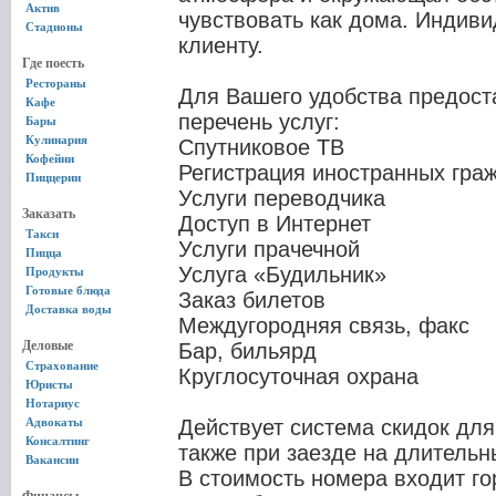
Актив
чувствовать как дома. Индив
Стадионы
клиенту.
Где поесть
Рестораны
Для Вашего удобства предос
Кафе
перечень услуг:
Бары
Кулинария
Спутниковое ТВ
Кофейни
Регистрация иностранных гра
Пиццерии
Услуги переводчика
Заказать
Доступ в Интернет
Такси
Услуги прачечной
Пицца
Услуга «Будильник»
Продукты
Готовые блюда
Заказ билетов
Доставка воды
Междугородняя связь, факс
Деловые
Бар, бильярд
Страхование
Круглосуточная охрана
Юристы
Нотариус
Адвокаты
Действует система скидок для
Консалтинг
также при заезде на длительн
Вакансии
В стоимость номера входит го