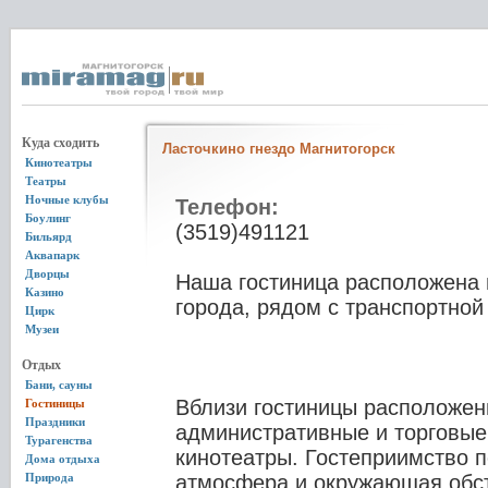
Куда сходить
Ласточкино гнездо Магнитогорск
Кинотеатры
Театры
Ночные клубы
Телефон:
Боулинг
(3519)491121
Бильярд
Аквапарк
Дворцы
Наша гостиница расположена 
Казино
города, рядом с транспортной
Цирк
Музеи
Отдых
Бани, сауны
Вблизи гостиницы расположен
Гостиницы
Праздники
административные и торговые
Турагенства
кинотеатры. Гостеприимство п
Дома отдыха
Природа
атмосфера и окружающая обс