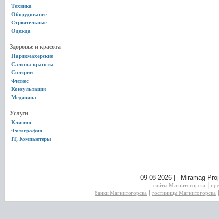
Техника
Оборудование
Строительные
Одежда
Здоровье и красота
Парикмахерские
Салоны красоты
Солярии
Фитнес
Консультации
Медицина
Услуги
Клининг
Фотография
IT, Компьютеры
09-08-2026 | Miramag Proj
|
сайты Магнитогорска
пре
|
банки Магнитогорска
гостиницы Магнитогорска