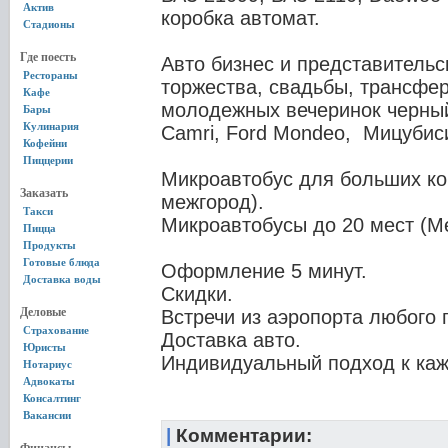
Актив
коробка автомат.
Стадионы
Где поесть
Авто бизнес и представительс
Рестораны
торжества, свадьбы, трансфер
Кафе
молодежных вечеринок черны
Бары
Кулинария
Camri, Ford Mondeo, Мицубиси
Кофейни
Пиццерии
Микроавтобус для больших ко
Заказать
межгород).
Такси
Микроавтобусы до 20 мест (Ме
Пицца
Продукты
Готовые блюда
Оформление 5 минут.
Доставка воды
Скидки.
Деловые
Встречи из аэропорта любого 
Страхование
Доставка авто.
Юристы
Индивидуальный подход к каж
Нотариус
Адвокаты
Консалтинг
Вакансии
|
Комментарии: