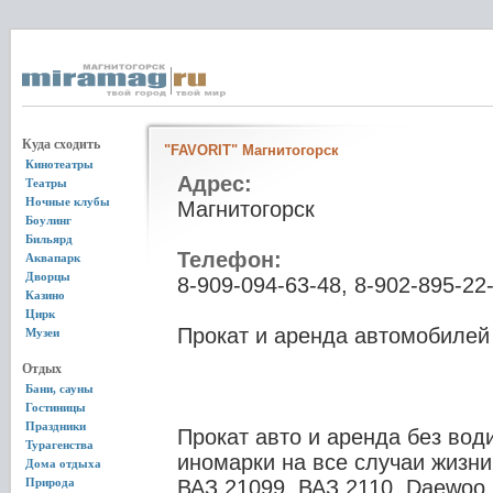
Куда сходить
"FAVORIT" Магнитогорск
Кинотеатры
Адрес:
Театры
Ночные клубы
Магнитогорск
Боулинг
Бильярд
Телефон:
Аквапарк
Дворцы
8-909-094-63-48, 8-902-895-22
Казино
Цирк
Прокат и аренда автомобилей 
Музеи
Отдых
Бани, сауны
Гостиницы
Праздники
Прокат авто и аренда без вод
Турагенства
иномарки на все случаи жизни.
Дома отдыха
Природа
ВАЗ 21099, ВАЗ 2110, Daewoo N