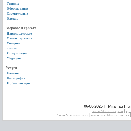
Техника
Оборудование
Строительные
Одежда
Здоровье и красота
Парикмахерские
Салоны красоты
Солярии
Фитнес
Консультации
Медицина
Услуги
Клининг
Фотография
IT, Компьютеры
06-08-2026 | Miramag Proj
|
сайты Магнитогорска
пре
|
банки Магнитогорска
гостиницы Магнитогорска