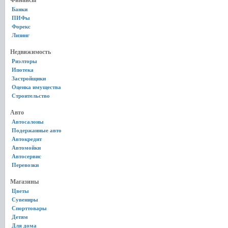
Финансы
Банки
ПИФы
Форекс
Лизинг
Недвижимость
Риэлторы
Ипотека
Застройщики
Оценка имущества
Строительство
Авто
Автосалоны
Подержанные авто
Автокредит
Автомойки
Автосервис
Перевозки
Магазины
Цветы
Сувениры
Спорттовары
Детям
Для дома