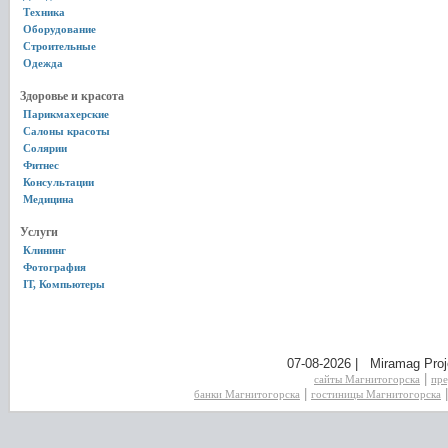
Техника
Оборудование
Строительные
Одежда
Здоровье и красота
Парикмахерские
Салоны красоты
Солярии
Фитнес
Консультации
Медицина
Услуги
Клининг
Фотография
IT, Компьютеры
07-08-2026 | Miramag Proj
|
сайты Магнитогорска
пре
|
банки Магнитогорска
гостиницы Магнитогорска