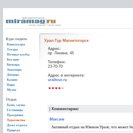
Куда сходить
Урал-Тур Магнитогорск
Кинотеатры
Адрес:
Театры
пр. Ленина, 45
Ночные клубы
Боулинг
Телефон:
Бильярд
23-70-70
Аквапарк
Дворцы
Адрес в интернете:
uraltour.ru
Казино
Цирк
Музеи
Отдых
Бани, сауны
|
Комментарии:
Гостиницы
Праздники
Максим
Турагенства
Дома отдыха
Активный отдых на Южном Урале, что может б
Природа