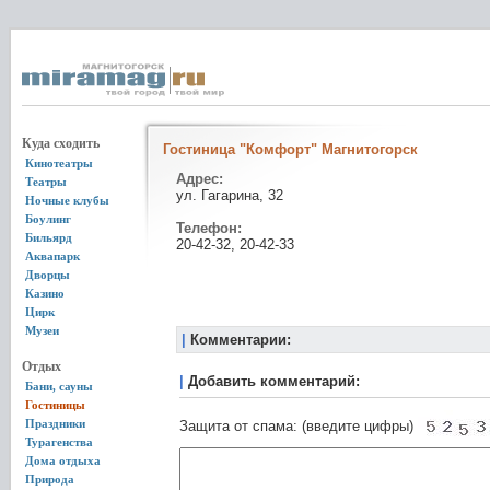
Куда сходить
Гостиница "Комфорт" Магнитогорск
Кинотеатры
Адрес:
Театры
ул. Гагарина, 32
Ночные клубы
Боулинг
Телефон:
Бильярд
20-42-32, 20-42-33
Аквапарк
Дворцы
Казино
Цирк
Музеи
|
Комментарии:
Отдых
|
Добавить комментарий:
Бани, сауны
Гостиницы
Праздники
Защита от спама: (введите цифры)
Турагенства
Дома отдыха
Природа