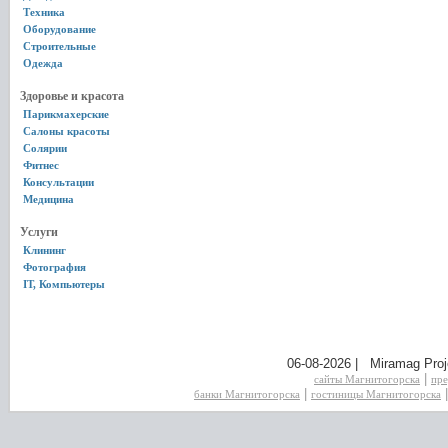
Техника
Оборудование
Строительные
Одежда
Здоровье и красота
Парикмахерские
Салоны красоты
Солярии
Фитнес
Консультации
Медицина
Услуги
Клининг
Фотография
IT, Компьютеры
06-08-2026 | Miramag Proj
|
сайты Магнитогорска
пре
|
банки Магнитогорска
гостиницы Магнитогорска