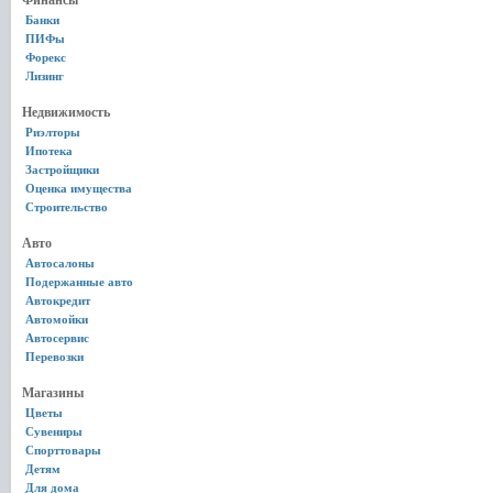
Финансы
Банки
ПИФы
Форекс
Лизинг
Недвижимость
Риэлторы
Ипотека
Застройщики
Оценка имущества
Строительство
Авто
Автосалоны
Подержанные авто
Автокредит
Автомойки
Автосервис
Перевозки
Магазины
Цветы
Сувениры
Спорттовары
Детям
Для дома