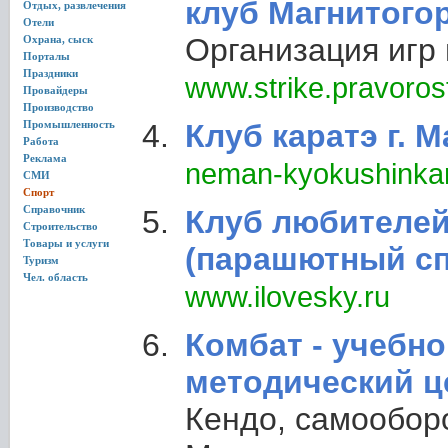
клуб Магнитого
Отдых, развлечения
Отели
Организация игр 
Охрана, сыск
Порталы
Праздники
www.strike.pravoros
Провайдеры
Производство
Промышленность
Клуб каратэ г. 
Работа
Реклама
neman-kyokushinka
СМИ
Спорт
Справочник
Клуб любителей
Строительство
Товары и услуги
(парашютный сп
Туризм
Чел. область
www.ilovesky.ru
Комбат - учебно
методический ц
Кендо, самообор