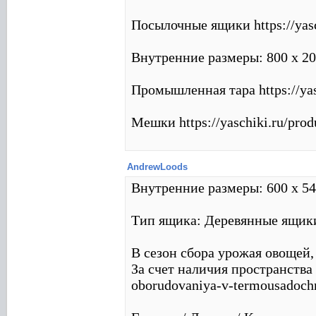
Посылочные ящики https://yasc
Внутренние размеры: 800 х 200 
Промышленная тара https://yasc
Мешки https://yaschiki.ru/produ
AndrewLoods
Внутренние размеры: 600 x 540
Тип ящика: Деревянные ящики h
В сезон сбора урожая овощей, 
За счет наличия пространства
oborudovaniya-v-termousadoch