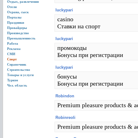
Отдых, развлечения
Отели
luckypari
Охрана, сыск
Порталы
casino
Праздники
Ставки на спорт
Провайдеры
Производство
Промышленность
luckypari
Работа
промокоды
Реклама
Бонусы при регистрации
СМИ
Спорт
Справочник
luckypari
Строительство
Товары и услуги
бонусы
Туризм
Бонусы при регистрации
Чел. область
Robindon
Premium pleasure products & acc
Robinreoli
Premium pleasure products & acc