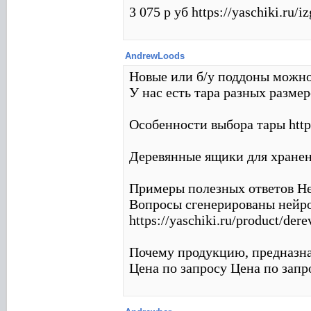
3 075 р уб https://yaschiki.ru/
AndrewLoods
Новые или б/у поддоны можно 
У нас есть тара разных размер
Особенности выбора тары https
Деревянные ящики для хранения
Примеры полезных ответов Нейр
Вопросы сгенерированы нейро
https://yaschiki.ru/product/der
Почему продукцию, предназнач
Цена по запросу Цена по запро