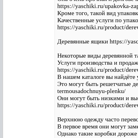
https://yaschiki.ru/upakovka-za
Кроме того, такой вид упаковк
Качественные услуги по упак
https://yaschiki.ru/product/der
Деревянные ящики https://yasc
Некоторые виды деревянной та
Услуги производства и прода
https://yaschiki.ru/product/der
В нашем каталоге вы найдёте у
Это могут быть решетчатые де
termousadochnuyu-plenku/
Они могут быть низкими и выс
https://yaschiki.ru/product/der
Верхнюю одежду часто перевозя
В первое время они могут заме
Однако такие коробки дороже с