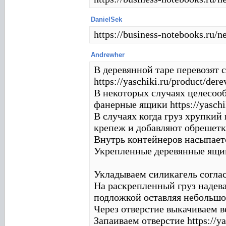
DanielSek
https://business-notebooks.ru/
Andrewher
В деревянной таре перевозят
https://yaschiki.ru/product/der
В некоторых случаях целесоо
фанерные ящики https://yaschik
В случаях когда груз хрупки
крепеж и добавляют обрешетку 
Внутрь контейнеров насыпается
Укрепленные деревянные ящики
Укладываем силикагель согласн
На раскрепленный груз надева
подложкой оставляя небольшое о
Через отверстие выкачиваем вес
Запаиваем отверстие https://ya