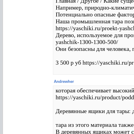
Главная / Другое / Какие сущ
Например, природно-климатичес
Потенциально опасные факторы
Наша промышленная тара позв
https://yaschiki.ru/proekt-yashc
Дерево, используемое для прои
yashchik-1300-1300-500/
Они безопасны для человека, п
3 500 р уб https://yaschiki.ru/
Andrewher
которая обеспечивает высокий
https://yaschiki.ru/product/po
Деревянные ящики для тары: до
тара из этого материала также
В деревянных ящиках может сп