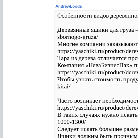
AndrewLoods
Особенности видов деревянной 
Деревянные ящики для груза –
sbornogo-gruza/
Многие компании заказывают 
https://yaschiki.ru/product/de
Тара из дерева отличается про
Компания «НеваБизнесПак» пр
https://yaschiki.ru/product/de
Чтобы узнать стоимость продук
kitai/
Часто возникает необходимост
https://yaschiki.ru/product/de
В таких случаях нужно искать
1000-1300/
Следует искать большие размер
Ящики должны быть прочными 