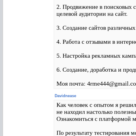
2. Продвижение в поисковых 
целевой аудитории на сайт.
3. Создание сайтов различных
4. Работа с отзывами в интер
5. Настройка рекламных камп
6. Создание, доработка и про
Моя почта: 4rme444@gmail.c
Davidnease
Как человек с опытом я решил
не находил настолько полезны
Ознакомиться с платформой мо
По результату тестирования мо