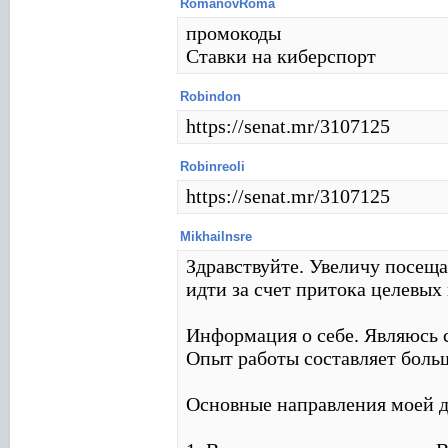
RomanovRoma
промокоды
Ставки на киберспорт
Robindon
https://senat.mr/3107125
Robinreoli
https://senat.mr/3107125
Mikhailnsre
Здравствуйте. Увеличу посеща
идти за счет притока целевых
Информация о себе. Являюсь с
Опыт работы составляет больш
Основные направления моей д