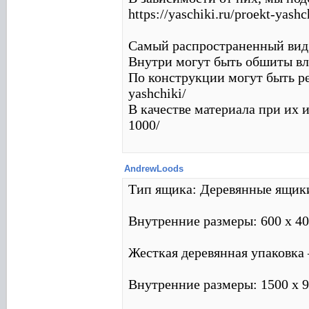
https://yaschiki.ru/proekt-yashc
Самый распространенный вид же
Внутри могут быть обшиты влаг
По конструкции могут быть ре
yashchiki/
В качестве материала при их и
1000/
AndrewLoods
Тип ящика: Деревянные ящики ht
Внутренние размеры: 600 x 400 
Жесткая деревянная упаковка –
Внутренние размеры: 1500 x 900