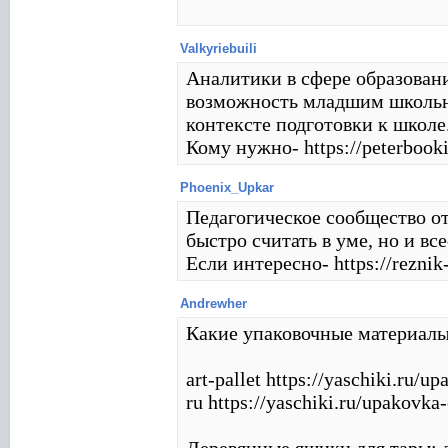
Valkyriebuili
Аналитики в сфере образовани
возможность младшим школьни
контексте подготовки к школе
Кому нужно- https://peterbooki
Phoenix_Upkar
Педагогическое сообщество от
быстро считать в уме, но и в
Если интересно- https://reznik
Andrewher
Какие упаковочные материалы п
art-pallet https://yaschiki.ru/u
ru https://yaschiki.ru/upakovk