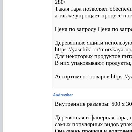
280/
Такая тара позволяет обеспеч
а также упрощает процесс погру
Цена по запросу Цена по запро
Деревянные ящики используют
https://yaschiki.ru/morskaya-u
Для некоторых продуктов питан
В них упаковывают продукты, с
Ассортимент товаров https://y
Andrewher
Внутренние размеры: 500 х 300 
Деревянная и фанерная тара, 
самых популярных видов упако
Она очень прочная и долговеч