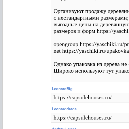
Организуют продажу деревянны
с нестандартными размерами;
выгодные цены на деревянную
размеров и форм https://yaschi
opengroup https://yaschiki.ru/
net https://yaschiki.ru/upakov
Однако упаковка из дерева не 
Широко используют тут упаковк
LeonardBig
https://capsulehouses.ru/
Leonarddrade
https://capsulehouses.ru/