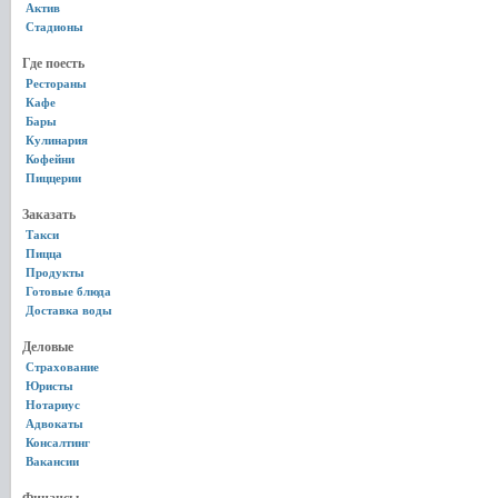
Актив
Стадионы
Где поесть
Рестораны
Кафе
Бары
Кулинария
Кофейни
Пиццерии
Заказать
Такси
Пицца
Продукты
Готовые блюда
Доставка воды
Деловые
Страхование
Юристы
Нотариус
Адвокаты
Консалтинг
Вакансии