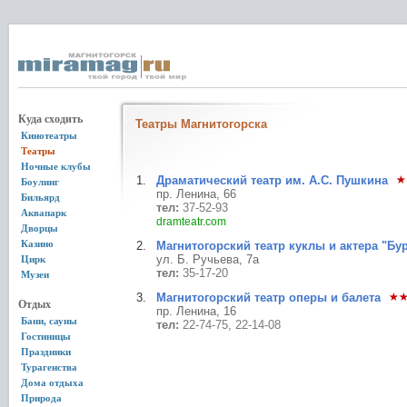
Куда сходить
Театры Магнитогорска
Кинотеатры
Театры
Ночные клубы
Драматический театр им. А.С. Пушкина
Боулинг
пр. Ленина, 66
Бильярд
тел:
37-52-93
Аквапарк
dramteatr.com
Дворцы
Казино
Магнитогорский театр куклы и актера "Бу
ул. Б. Ручьева, 7а
Цирк
тел:
35-17-20
Музеи
Магнитогорский театр оперы и балета
Отдых
пр. Ленина, 16
Бани, сауны
тел:
22-74-75, 22-14-08
Гостиницы
Праздники
Турагенства
Дома отдыха
Природа