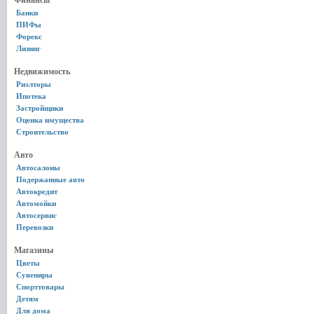
Финансы
Банки
ПИФы
Форекс
Лизинг
Недвижимость
Риэлторы
Ипотека
Застройщики
Оценка имущества
Строительство
Авто
Автосалоны
Подержанные авто
Автокредит
Автомойки
Автосервис
Перевозки
Магазины
Цветы
Сувениры
Спорттовары
Детям
Для дома