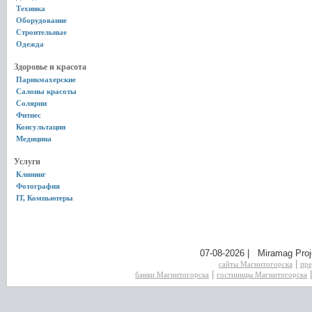
Техника
Оборудование
Строительные
Одежда
Здоровье и красота
Парикмахерские
Салоны красоты
Солярии
Фитнес
Консультации
Медицина
Услуги
Клининг
Фотография
IT, Компьютеры
07-08-2026 | Miramag Proj
|
сайты Магнитогорска
пре
|
банки Магнитогорска
гостиницы Магнитогорска