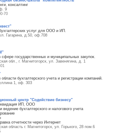
одная бизнес-школа "Компетентность"
нги, консалтинг
ф. 9
00-70
нвест"
бухгалтерских услуг для ООО и ИП.
ул. Гагарина, д.50, оф.708
М"
в сфере государственных и муниципальных закупок.
кая обл., г. Магнитогорск, ул. Завенягина, д. 1
-01
"
 области бухгалтерского учета и регистрации компаний.
уллина 1, оф. 303
ионный центр "Содействие бизнесу"
иквидация ИП, ООО
и ведение бухгалтерского и налогового учета
ирование
ы
правка отчетности через Интернет
кая область г. Магнитогорск, ул. Горького, 28 пом.6
6