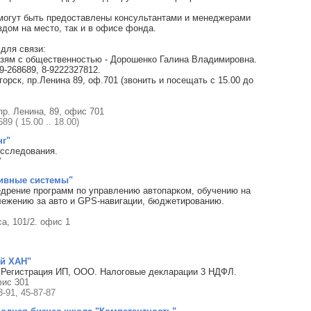
могут быть предоставлены консультантами и менеджерами
здом на место, так и в офисе фонда.
 для связи:
зям с общественностью - Дорошенко Галина Владимировна.
9-268689, 8-9222327812.
горск, пр.Ленина 89, оф.701 (звонить и посещать с 15.00 до
 пр. Ленина, 89, офис 701
89 ( 15.00 .. 18.00)
нг"
сследования.
7
ивные системы"
едрение программ по управлению автопарком, обучению на
лежению за авто и GPS-навигации, бюджетированию.
а, 101/2. офис 1
й ХАН"
. Регистрация ИП, ООО. Налоговые декларации 3 НДФЛ.
фис 301
3-91, 45-87-87