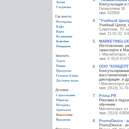
Актив
Консультации и 
Стадионы
Галиуллина 16
тел:
433959
Где поесть
"Учебный Центр
Рестораны
Учебный Центр, 
Кафе
Советская, 70, к
Бары
тел:
21-01-32, 8-
Кулинария
MARKETINGLUX
Кофейни
Изготовление, р
Пиццерии
транспорте в Ма
г. Магнитогорск,
Заказать
тел:
8 3519 4747
Такси
Пицца
OOO "КОНЦЕПТ
Консультировани
Продукты
восстановление 
Готовые блюда
декларации ,и др
Доставка воды
г.Магнитогорск у
тел:
(3519) 31-79
Деловые
Страхование
Prima PR
Реклама в подъе
Юристы
обучение.
Нотариус
Магнитогорск ул 
Адвокаты
тел:
(3519) 43808
Консалтинг
Вакансии
PromoDevice - 
PromoDevice - а