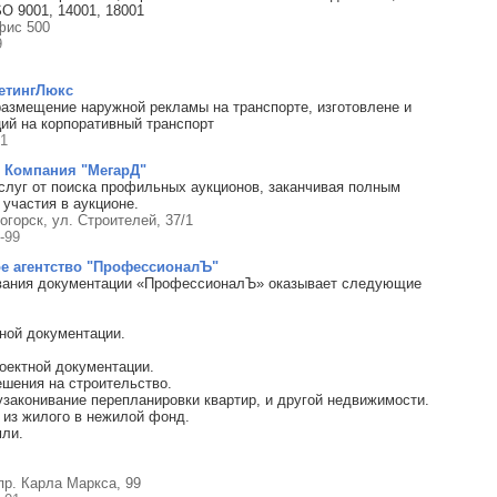
O 9001, 14001, 18001
фис 500
9
етингЛюкс
размещение наружной рекламы на транспорте, изготовлене и
ий на корпоративный транспорт
51
 Компания "МегарД"
слуг от поиска профильных аукционов, заканчивая полным
участия в аукционе.
тогорск, ул. Строителей, 37/1
-99
е агентство "ПрофессионалЪ"
вания документации «ПрофессионалЪ» оказывает следующие
ной документации.
оектной документации.
шения на строительство.
узаконивание перепланировки квартир, и другой недвижимости.
 из жилого в нежилой фонд.
ли.
 пр. Карла Маркса, 99