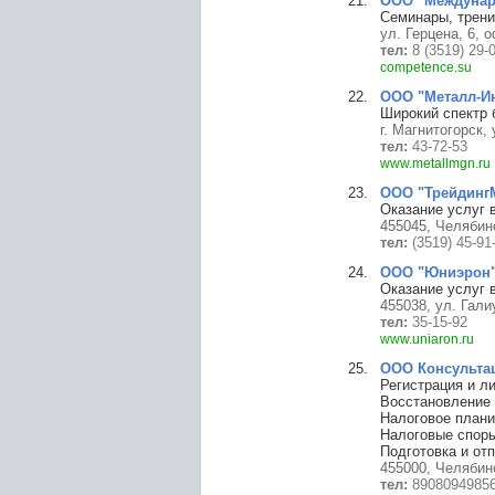
ООО "Междунар
Семинары, трени
ул. Герцена, 6, о
тел:
8 (3519) 29-
competence.su
ООО "Металл-И
Широкий спектр 
г. Магнитогорск, 
тел:
43-72-53
www.metallmgn.ru
ООО "Трейдинг
Оказание услуг 
455045, Челябинс
тел:
(3519) 45-91
ООО "Юниэрон
Оказание услуг в
455038, ул. Гали
тел:
35-15-92
www.uniaron.ru
ООО Консультац
Регистрация и л
Восстановление 
Налоговое план
Налоговые спор
Подготовка и от
455000, Челябинс
тел:
8908094985