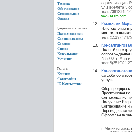
сертификацию IS
Техника
ул.Перелета 5 о
Оборудование
тел:
7381234942
Строительные
www.allsro.com
Одежда
Компания Марк
Здоровье и красота
Изготовление и 
монтаж аппликац
Парикмахерские
тел:
(3519) 4747
Салоны красоты
Солярии
Консалтинговая
Фитнес
Полный спектр у
Консультации
сопровождением 
455000, г. Магни
Медицина
тел:
8(3519)21-27
Услуги
Консалтиногово
Клининг
Служба согласо
Фотография
услуги:
IT, Компьютеры
Сбор предпроект
Проектирование.
Согласование пр
Получение Разре
Согласование и 
Перевод квартир
Оформление зем
г. Магнитогорск,