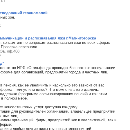
-01
сследований геоаномалий
ных зон.
5
ммуникации и распознавания лжи г.Магнитогорска
нг, консалтинг по вопросам распознавания лжи во всех сферах
. Проверка персонала.
8а, оф.408
9
д"
агентство НПФ «Стальфонд» проводит бесплатные консультации
еформе для организаций, предприятий города и частных лиц.
ит пенсия, как ее увеличить и насколько это зависит от вас.
еформа – минус или плюс? Что можно из этого извлечь.
споддержка (программа софинансирования пенсий) и как этим
 в полной мере.
я консалтинговых услуг доступна каждому:
ьтации для руководителей организаций, владельцев предприятий
стных лиц;
налом организаций, фирм, предприятий как в коллективной, так и
форме;
нтации и любые другие виды групповых мероприятий.