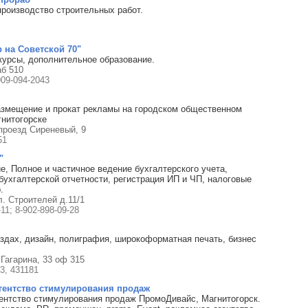
производство строительных работ.
 на Советской 70"
курсы, дополнительное образование.
аб 510
909-094-2043
азмещение и прокат рекламы на городском общественном
гнитогорске
 проезд Сиреневый, 9
51
"
е, Полное и частичное ведение бухгалтерского учета,
бухгалтерской отчетности, регистрация ИП и ЧП, налоговые
.
л. Строителей д.11/1
-11; 8-902-898-09-28
здах, дизайн, полиграфия, широкоформатная печать, бизнес
Гагарина, 33 оф 315
3, 431181
агентство стимулирования продаж
гентство стимулирования продаж ПромоДивайс, Магнитогорск.