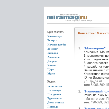
Куда сходить
Консалтинг Магнит
Кинотеатры
Театры
Ночные клубы
"Мониторинг"
Боулинг
Компания "Монит
Бильярд
1. мониторинг це
Аквапарк
2. исследование
Дворцы
3. анализ потока
Казино
4. рзработка кон
Цирк
Ваши знания о к
Музеи
Контактная инфо
Юлия Владимиров
ул. Труда 41
Отдых
тел:
8-906-899-45
Бани, сауны
Гостиницы
"Налоговый Кон
Праздники
Решение любых в
Турагенства
г.Магнитогорск 
тел:
490-029, 89
Дома отдыха
Природа
"Незавмсимый 