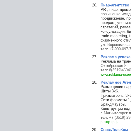
Пиар-агентство
PR , пиар, промо
повышение имиджа
продвижение, пр
продаж , увелич
стратегий, рекла
консультации, би
trade marketing,
фирменного стил
ул. Ворошилова,
тел:
+7-909-097-
Реклама успеха
Реклама на тран
Октябрьская 8
тел:
8(3519)4604
www.reklama-uspe
Рекламное Аген
Размещение нару
Щиты 3х6.
Призматроны 3х
Сити-форматы 1,
Брандмауэры.
Конструкции над
г. Магнитогорск 
тел:
+7 (3519) 29
рекарт.рф
СвязьТелеКом