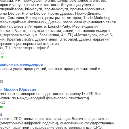
 реклама, PR, промоушен, promo, Event, рекламное агентство,
ров и услуг, тренинги и кастинги, Дегустации услуги
первайзеров, btl-услуги, промо-услуги, промо-мероприятия,
romo Device, Promo-Device, Промо Дивайс, Промо-Дивайс,
on, Сэмплинг, Конкурсы, розыгрыши, лотереи, Trade Marketing,
, Мерчандайзинг, Флэш-моб, Дизайн, разработка фирменного стиля
аботка сайтов в Интернете, Launch-Party, Мерчендайзинг,
инская область, наружная реклама, акции, повышение имиджа
, торговая марка, ул. Завенягина, 4б, ТЦ «Металлург», офис 6,
я, Креатив Лейбл, Директ мейл, direct-mail, Директ маркетинг,
, презентация, церемония открытия
 4б, ТЦ «Металлург», офис 6
-55
ru
зависимых менеджеров
аров и услуг предприятий, частных предпринимателей и
93
ин Михаил Юрьевич
нинговых семинаров по подготовке к экзамену DipIFR-Rus
иплом по международной финансовой отчетности)
-31
.ru
t
лению в СРО, повышению квалификации Ваших специалистов,
электронной цифровой подписи), обеспечению государственных
овской Гарантией , страхование ответственности для СРО,