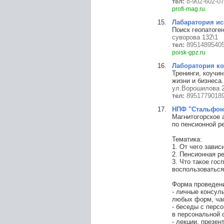
тел:
8-902-602-07
profi-mag.ru
Лабаратория и
Поиск геопатоген
суворова 132\1
тел:
8951489540
poisk-gpz.ru
Лаборатория ко
Тренинги, коучи
жизни и бизнеса
ул.Ворошилова 2
тел:
8951779018
НПФ "Стальфон
Магнитогорское 
по пенсионной р
Тематика:
1. От чего завис
2. Пенсионная р
3. Что такое го
воспользоваться
Форма проведени
- личные консул
любых форм, ча
- беседы с персо
в персональной 
- лекции, презе