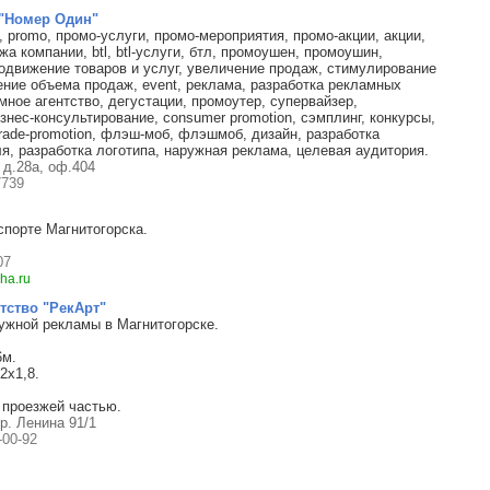
 "Номер Один"
, promo, промо-услуги, промо-мероприятия, промо-акции, акции,
 компании, btl, btl-услуги, бтл, промоушен, промоушин,
одвижение товаров и услуг, увеличение продаж, стимулирование
ение объема продаж, event, реклама, разработка рекламных
мное агентство, дегустации, промоутер, супервайзер,
знес-консультирование, consumer promotion, сэмплинг, конкурсы,
 trade-promotion, флэш-моб, флэшмоб, дизайн, разработка
я, разработка логотипа, наружная реклама, целевая аудитория.
 д.28а, оф.404
7739
спорте Магнитогорска.
07
ha.ru
тство "РекАрт"
жной рекламы в Магнитогорске.
6м.
2х1,8.
 проезжей частью.
пр. Ленина 91/1
-00-92