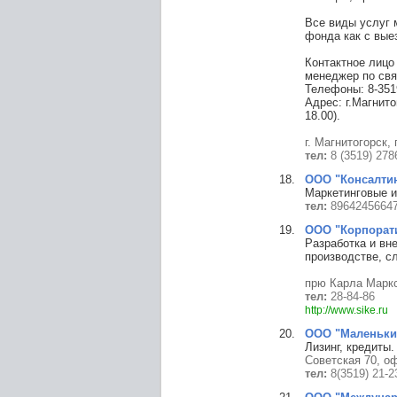
Все виды услуг 
фонда как с вые
Контактное лицо
менеджер по свя
Телефоны: 8-351
Адрес: г.Магнито
18.00).
г. Магнитогорск,
тел:
8 (3519) 2786
ООО "Консалти
Маркетинговые и
тел:
8964245664
ООО "Корпорат
Разработка и вн
производстве, с
прю Карла Маркс
тел:
28-84-86
http://www.sike.ru
ООО "Маленьки
Лизинг, кредиты
Советская 70, о
тел:
8(3519) 21-2