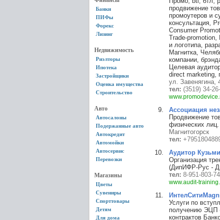
Финансы
Промо, btl, бтл,
продвижение това
Банки
промоутеров и су
ПИФы
консультация, P
Форекс
Consumer Promoti
Лизинг
Trade-promotion
и логотипа, разр
Недвижимость
Магнитка, Челяб
Риэлторы
компании, брэнда
Целевая аудитори
Ипотека
direct marketing
Застройщики
ул. Завенягина,
Оценка имущества
тел:
(3519) 34-26
Строительство
www.promodevice.
Авто
Ассоциация не
Продвижение тов
Автосалоны
физических лиц.
Подержанные авто
Магнитогорск
Автокредит
тел:
+795180488
Автомойки
Автосервис
Аудитор Кузьм
Перевозки
Организация тре
(ДипИФР-Рус - Д
тел:
8-951-803-74
Магазины
www.audit-training
Цветы
Сувениры
ИнтелСитиMagni
Спорттовары
Услуги по вступ
Детям
получению ЭЦП (
контрактов Банк
Для дома