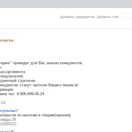
Добавить предприятие
|
Добавить сайт
огорска
оринг" проведет для Вас анализ конкурентов:
н
 ассортимента
 покупателей;
курентной стратегии
онкурентах станут залогом Вашего бизнеса!
рмация:
на тел. 8-906-899-45-24
-24
сультант"
опросов по налогам и сборам(законно)
Правды 29
124080222
прораб"