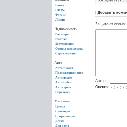
Финансы
обходите эту гоо
Банки
ПИФы
|
Добавить комм
Форекс
Лизинг
Защита от спама:
Недвижимость
Риэлторы
Ипотека
Застройщики
Оценка имущества
Строительство
Авто
Автосалоны
Подержанные авто
Автокредит
Автор:
Автомойки
Оценка:
Автосервис
Перевозки
Магазины
Цветы
Сувениры
Спорттовары
Детям
Для дома