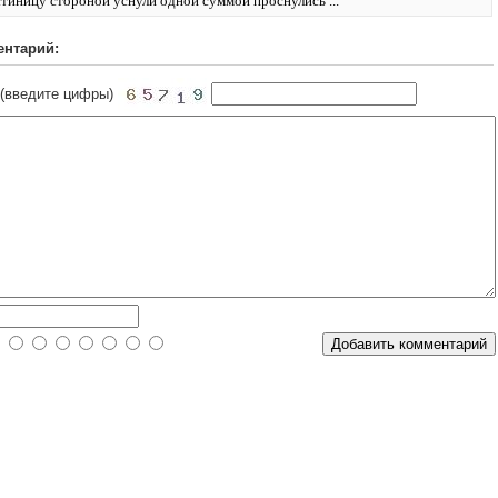
стиницу стороной уснули одной суммой проснулись ...
ентарий:
 (введите цифры)