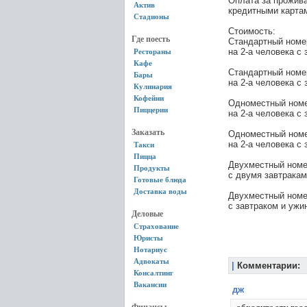
Оплата за прожива
Актив
кредитными карта
Стадионы
Стоимость:
Где поесть
Стандартный номер
на 2-а человека с 
Рестораны
Кафе
Стандартный номер
Бары
на 2-а человека с
Кулинария
Кофейни
Одноместный номер
Пиццерии
на 2-а человека с 
Заказать
Одноместный номер
на 2-а человека с
Такси
Пицца
Двухместный номер
Продукты
с двумя завтракам
Готовые блюда
Доставка воды
Двухместный номер
с завтраком и ужин
Деловые
Страхование
Юристы
Нотариус
Адвокаты
|
Комментарии:
Консалтинг
Вакансии
дж