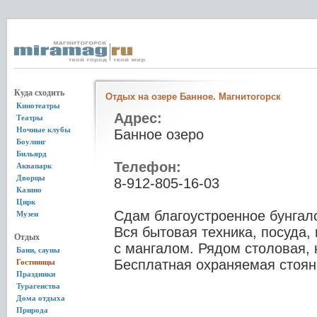
Куда сходить
Отдых на озере Банное. Магнитогорск
Кинотеатры
Адрес:
Театры
Ночные клубы
Банное озеро
Боулинг
Бильярд
Телефон:
Аквапарк
Дворцы
8-912-805-16-03
Казино
Цирк
Сдам благоустроенное бунгало
Музеи
Вся бытовая техника, посуда,
Отдых
с мангалом. Рядом столовая, 
Бани, сауны
Бесплатная охраняемая стоян
Гостиницы
Праздники
Турагенства
Дома отдыха
Природа