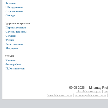
Техника
Оборудование
Строительные
Одежда
Здоровье и красота
Парикмахерские
Салоны красоты
Солярии
Фитнес
Консультации
Медицина
Услуги
Клининг
Фотография
IT, Компьютеры
09-08-2026 | Miramag Proj
|
сайты Магнитогорска
пре
|
банки Магнитогорска
гостиницы Магнитогорска