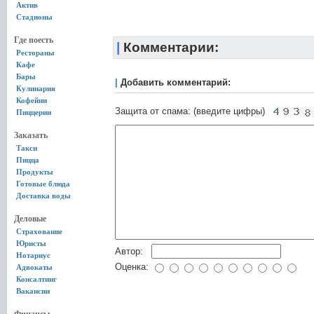
Актив
Стадионы
Где поесть
|
Комментарии:
Рестораны
Кафе
Бары
|
Добавить комментарий:
Кулинария
Кофейни
Защита от спама: (введите цифры)
Пиццерии
Заказать
Такси
Пицца
Продукты
Готовые блюда
Доставка воды
Деловые
Страхование
Юристы
Автор:
Нотариус
Оценка:
Адвокаты
Консалтинг
Вакансии