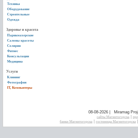
Техника
Оборудование
Строительные
Одежда
Здоровье и красота
Парикмахерские
Салоны красоты
Солярии
Фитнес
Консультации
Медицина
Услуги
Клининг
Фотография
IT, Компьютеры
08-08-2026 | Miramag Proj
|
сайты Магнитогорска
пре
|
банки Магнитогорска
гостиницы Магнитогорска