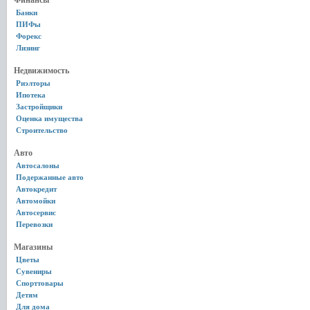
Финансы
Банки
ПИФы
Форекс
Лизинг
Недвижимость
Риэлторы
Ипотека
Застройщики
Оценка имущества
Строительство
Авто
Автосалоны
Подержанные авто
Автокредит
Автомойки
Автосервис
Перевозки
Магазины
Цветы
Сувениры
Спорттовары
Детям
Для дома