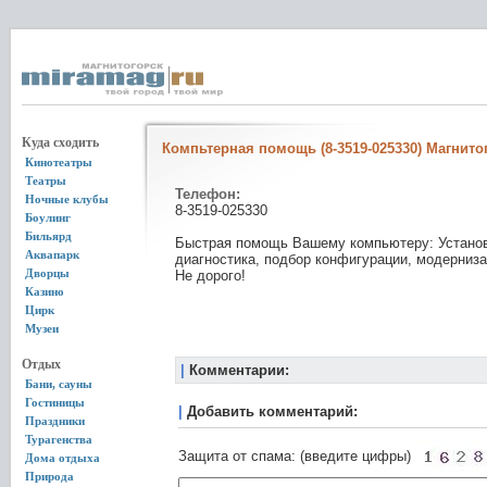
Куда сходить
Компьтерная помощь (8-3519-025330) Магнито
Кинотеатры
Театры
Телефон:
Ночные клубы
8-3519-025330
Боулинг
Бильярд
Быстрая помощь Вашему компьютеру: Установк
Аквапарк
диагностика, подбор конфигурации, модерниз
Дворцы
Не дорого!
Казино
Цирк
Музеи
Отдых
|
Комментарии:
Бани, сауны
Гостиницы
|
Добавить комментарий:
Праздники
Турагенства
Защита от спама: (введите цифры)
Дома отдыха
Природа