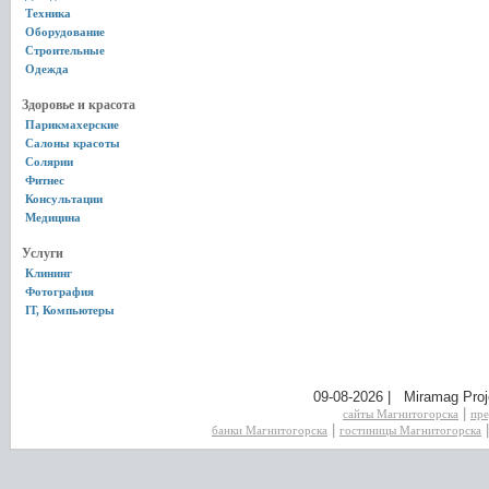
Техника
Оборудование
Строительные
Одежда
Здоровье и красота
Парикмахерские
Салоны красоты
Солярии
Фитнес
Консультации
Медицина
Услуги
Клининг
Фотография
IT, Компьютеры
09-08-2026 | Miramag Proj
|
сайты Магнитогорска
пре
|
банки Магнитогорска
гостиницы Магнитогорска