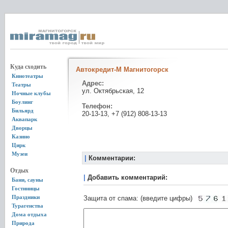
Куда сходить
Автокредит-М Магнитогорск
Кинотеатры
Адрес:
Театры
ул. Октябрьская, 12
Ночные клубы
Боулинг
Телефон:
Бильярд
20-13-13, +7 (912) 808-13-13
Аквапарк
Дворцы
Казино
Цирк
Музеи
|
Комментарии:
Отдых
|
Добавить комментарий:
Бани, сауны
Гостиницы
Праздники
Защита от спама: (введите цифры)
Турагенства
Дома отдыха
Природа