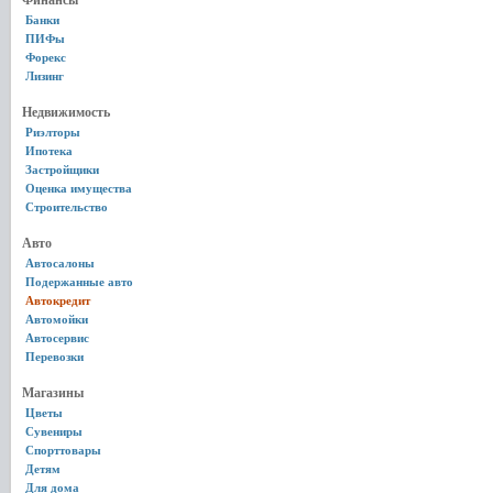
Финансы
Банки
ПИФы
Форекс
Лизинг
Недвижимость
Риэлторы
Ипотека
Застройщики
Оценка имущества
Строительство
Авто
Автосалоны
Подержанные авто
Автокредит
Автомойки
Автосервис
Перевозки
Магазины
Цветы
Сувениры
Спорттовары
Детям
Для дома