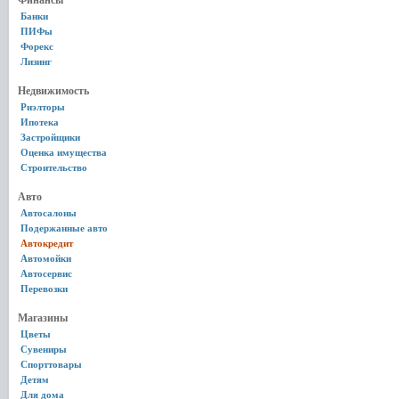
Финансы
Банки
ПИФы
Форекс
Лизинг
Недвижимость
Риэлторы
Ипотека
Застройщики
Оценка имущества
Строительство
Авто
Автосалоны
Подержанные авто
Автокредит
Автомойки
Автосервис
Перевозки
Магазины
Цветы
Сувениры
Спорттовары
Детям
Для дома