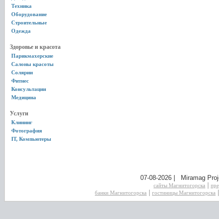
Техника
Оборудование
Строительные
Одежда
Здоровье и красота
Парикмахерские
Салоны красоты
Солярии
Фитнес
Консультации
Медицина
Услуги
Клининг
Фотография
IT, Компьютеры
07-08-2026 | Miramag Proj
|
сайты Магнитогорска
пре
|
банки Магнитогорска
гостиницы Магнитогорска