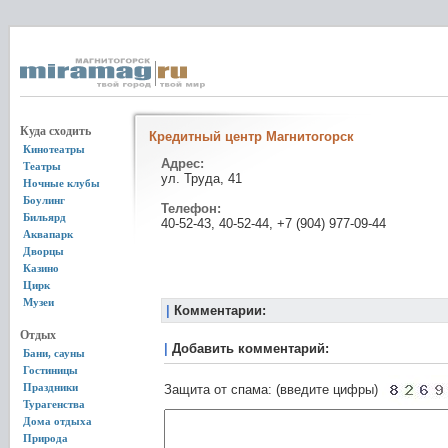
Куда сходить
Кредитный центр Магнитогорск
Кинотеатры
Адрес:
Театры
ул. Труда, 41
Ночные клубы
Боулинг
Телефон:
Бильярд
40-52-43, 40-52-44, +7 (904) 977-09-44
Аквапарк
Дворцы
Казино
Цирк
Музеи
|
Комментарии:
Отдых
|
Добавить комментарий:
Бани, сауны
Гостиницы
Праздники
Защита от спама: (введите цифры)
Турагенства
Дома отдыха
Природа